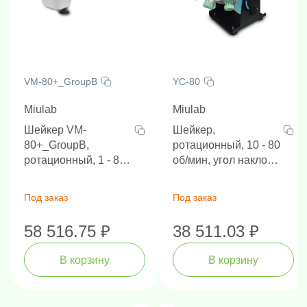
VM-80+_GroupB
YC-80
Miulab
Miulab
Шейкер VM-
Шейкер,
80+_GroupB,
ротационный, 10 - 80
ротационный, 1 - 80
об/мин, угол наклона
об/мин
от 0 до 90°, без
платформы
Под заказ
Под заказ
58 516.75 ₽
38 511.03 ₽
В корзину
В корзину