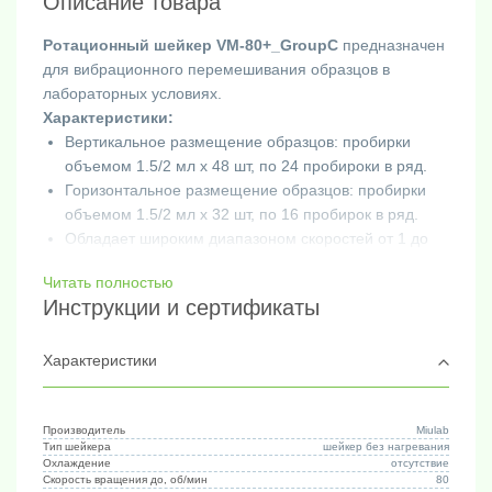
Описание товара
Ротационный шейкер VM-80+_GroupC
предназначен
для вибрационного перемешивания образцов в
лабораторных условиях.
Характеристики:
Вертикальное размещение образцов: пробирки
объемом 1.5/2 мл х 48 шт, по 24 пробироки в ряд.
Горизонтальное размещение образцов: пробирки
объемом 1.5/2 мл х 32 шт, по 16 пробирок в ряд.
Обладает широким диапазоном скоростей от 1 до
80 оборотов в минуту.
Читать полностью
Осуществляет вибрационное перемешивание с
Инструкции и сертификаты
круговой орбитой встряхивания.
Оснащен встроенным таймером, который позволяет
установить время работы от 1 минуты до 99 часов
Характеристики
59 минут.
Ротационный шейкер VM-80+_GroupC идеально
подходит для смешивания образцов в
Производитель
Miulab
Тип шейкера
шейкер без нагревания
лабораторных исследованиях.
Охлаждение
отсутствие
Шейкер обеспечивает равномерное и эффективное
Скорость вращения до, об/мин
80