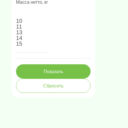
Масса нетто, кг
10
Амплификаторы "в реальном 
Генетически
Н
11
13
14
15