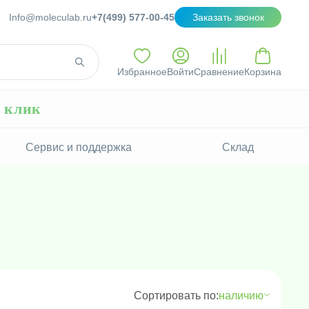
Info@moleculab.ru
+7(499) 577-00-45
Заказать звонок
Избранное
Войти
Сравнение
Корзина
н клик
Сервис и поддержка
Склад
Сортировать по:
наличию