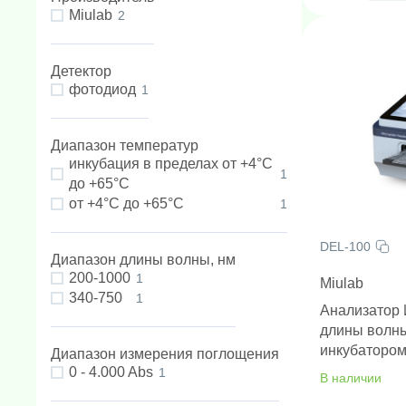
Miulab
2
Детектор
фотодиод
1
Диапазон температур
инкубация в пределах от +4°C
1
до +65°C
от +4°C до +65°C
1
DEL-100
Диапазон длины волны, нм
200-1000
1
Miulab
340-750
1
Анализатор 
длины волны
инкубаторо
Диапазон измерения поглощения
0 - 4.000 Abs
1
В наличии