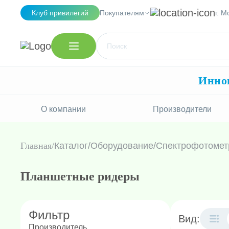
Клуб привилегий
Покупателям
г. М
Иннов
О компании
Производители
Главная
Каталог
/
Оборудование
/
Спектрофотомет
Планшетные ридеры
Фильтр
Вид:
Производитель