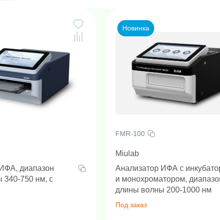
Новинка
FMR-100
Miulab
ИФА, диапазон
Анализатор ИФА с инкубат
 340-750 нм, с
и монохроматором, диапазо
м
длины волны 200-1000 нм
Под заказ