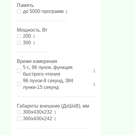
Память
до 5000 программ
1
Мощность, Вт
200
1
300
1
Время измерения
5 с, 96 лунок, функция
1
быстрого чтения
96 лунок-8 секунд, 384
1
лунки-15 секунд
Габариты внешние (ДхШхВ), мм
300х430х232
1
300х430х242
1