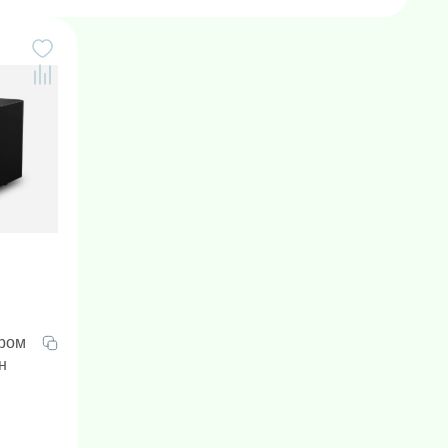
ором
н