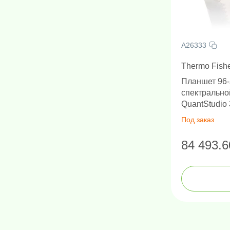
A26333
Thermo Fisher
Планшет 96-
спектрально
QuantStudio 
TAMRA, NED,
Под заказ
84 493.6