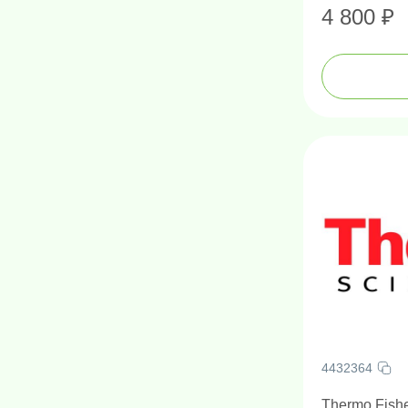
4 800 ₽
4432364
Thermo Fisher