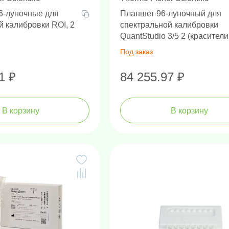
6-луночные для
Планшет 96-луночный для
й калибровки ROI, 2
спектральной калибровки
QuantStudio 3/5 2 (красители
ABY, JUN, MUSTANG PURPL
Под заказ
0.2 мл
1 ₽
84 255.97 ₽
В корзину
В корзину