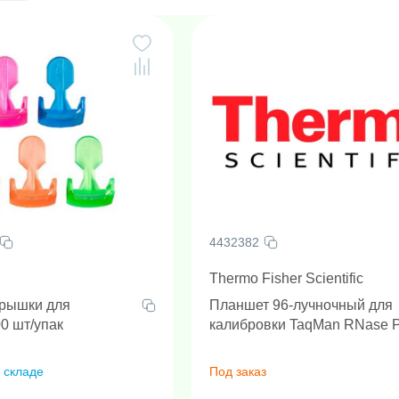
4432382
Thermo Fisher Scientific
крышки для
Планшет 96-лучночный для
0 шт/упак
калибровки TaqMan RNase 
 складе
Под заказ