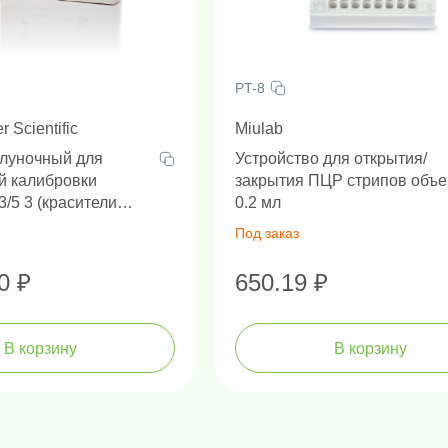
PT-8
 Scientific
Miulab
луночный для
Устройство для открытия/
й калибровки
закрытия ПЦР стрипов объ
3/5 3 (красители
0.2 мл
 Cy5), 0.2 мл
Под заказ
0 ₽
650.19 ₽
В корзину
В корзину