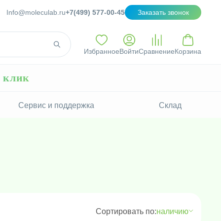
Info@moleculab.ru
+7(499) 577-00-45
Заказать звонок
Избранное
Войти
Сравнение
Корзина
н клик
Сервис и поддержка
Склад
Сортировать по:
наличию