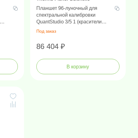
Планшет 96-луночный для
спектральной калибровки
QuantStudio 3/5 1 (красители
E),
FAM, VIC, ROX, SYBR), 0.2 мл
Под заказ
86 404 ₽
В корзину