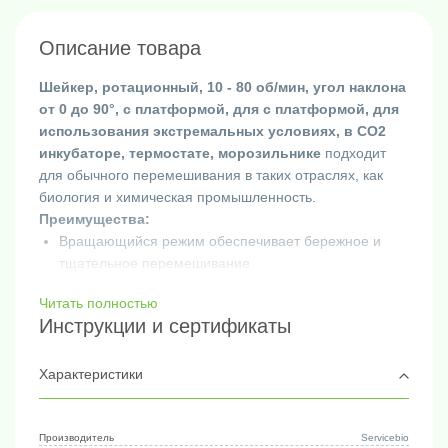
Описание товара
Шейкер, ротационный, 10 - 80 об/мин, угол наклона
от 0 до 90°, с платформой, для с платформой, для
использования экстремальных условиях, в СО2
инкубаторе, термостате, морозильнике
подходит
для обычного перемешивания в таких отраслях, как
биология и химическая промышленность.
Преимущества:
Вращающийся режим обеспечивает бережное и
тщательное перемешивание
Диапазон регулируемых углов: 0-90 для
Читать полностью
однослойного адаптера, 50-90 для двухслойного
Инструкции и сертификаты
адаптера
Диапазон регулируемых оборотов: 0-80 об/мин
Точная скорость вращения
Характеристики
Низкий уровень шума
Различные спецификации зажимов можно свободно
комбинировать, они подходят для центрифужных
Производитель
Servicebio