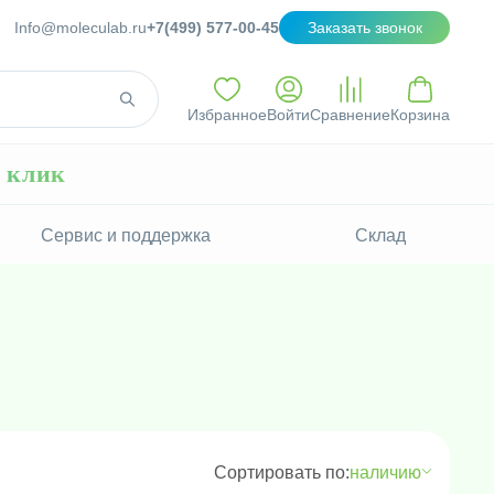
Info@moleculab.ru
+7(499) 577-00-45
Заказать звонок
Избранное
Войти
Сравнение
Корзина
н клик
Сервис и поддержка
Склад
Сортировать по:
наличию