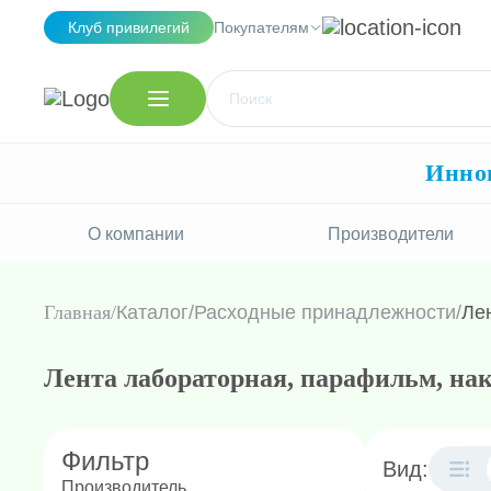
Клуб привилегий
Покупателям
Иннов
О компании
Производители
Главная
Каталог
/
Расходные принадлежности
/
Ле
Лента лабораторная, парафильм, на
Фильтр
Вид:
Производитель