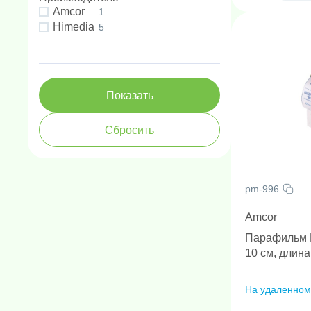
Amcor
1
Himedia
5
pm-996
Amcor
Парафильм М
10 см, длина
На удаленном