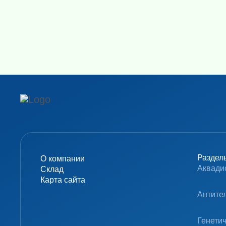
Амплификаторы "в реальном 
Генетически
Н
Раздел
О компании
Аквади
Склад
Карта сайта
Антите
Генети