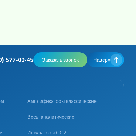
Гомогенизаторы с шариками (Шаровые мельницы)
Оборудование для электрофореза/блоттинга
Камеры для электрофореза и блоттинга
Пробоподготовка и детекция на месте происшествий
9) 577-00-45
Заказать звонок
Наверх
ом
Амплификаторы классические
Весы аналитические
и
Инкубаторы CO2