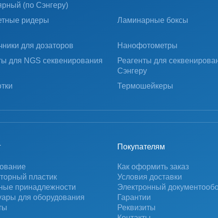
ярный (по Сэнгеру)
тные ридеры
Ламинарные боксы
чники для дозаторов
Нанофотометры
ты для NGS секвенирования
Реагенты для секвенирова
Сэнгеру
тки
Термошейкеры
г
Покупателям
ование
Как оформить заказ
торный пластик
Условия доставки
ные принадлежности
Электронный документооб
уары для оборудования
Гарантии
ты
Реквизиты
Контакты