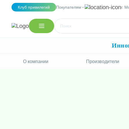
Клуб привилегий
Покупателям
г. М
Иннов
О компании
Производители