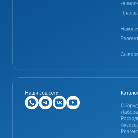
капилл
Планше
Наконе
Реаген
Сыворо
Наши соц.сети:
Катало
Оборуд
Лабора
Расход
Аксесс
Реаген