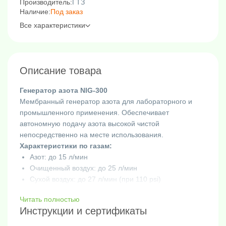
Производитель:
ГТЗ
Наличие:
Под заказ
Все характеристики
Описание товара
Генератор азота NIG-300
Мембранный генератор азота для лабораторного и
промышленного применения. Обеспечивает
автономную подачу азота высокой чистой
непосредственно на месте использования.
Характеристики по газам:
Азот: до 15 л/мин
Очищенный воздух: до 25 л/мин
Сухой воздух: до 27 л/мин (при 110 psi)
Параметры качества газа:
Читать полностью
Чистота азота: до 99,9%
Инструкции и сертификаты
Точка росы: < -40°C
Очистка от частиц: < 0,01 мкм