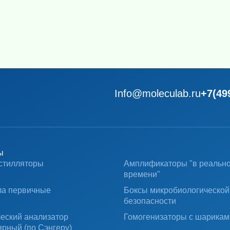
Info@moleculab.ru
+7(49
ы
стилляторы
Амплификаторы "в реальн
времени"
ла первичные
Боксы микробиологической
безопасности
ческий анализатор
Гомогенизаторы с шарикам
ярный (по Сэнгеру)