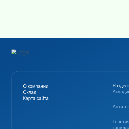
Раздел
О компании
Аквади
Склад
Карта сайта
Антите
Генети
капилл