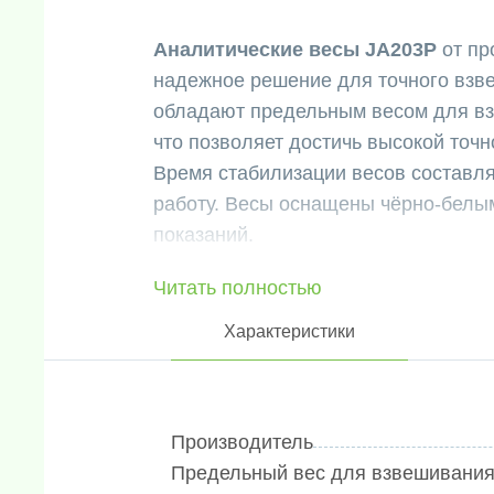
Аналитические весы JA203P
от пр
надежное решение для точного взв
обладают предельным весом для взв
что позволяет достичь высокой точн
Время стабилизации весов составля
работу. Весы оснащены чёрно-белым
показаний.
Панель с пятью кнопками управлени
Читать полностью
удобство использования и обзор пр
Аналитические весы JA203P являют
Характеристики
взвешивания в лабораторных услов
временем стабилизации и удобным 
доступно: RS232C, RS485, принтер.
Производитель
Предельный вес для взвешивания,