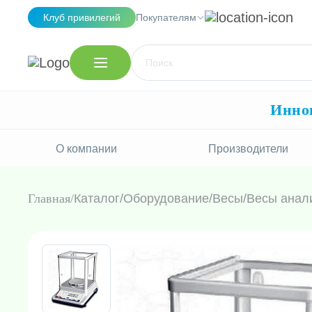
Клуб привилегий
Покупателям
Иннов
О компании
Производители
Главная
Каталог
/
Оборудование
/
Весы
/
Весы анал