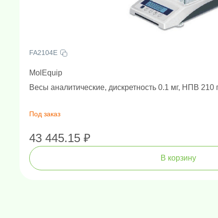
FA2104E
MolEquip
Весы аналитические, дискретность 0.1 мг, НПВ 210 
Под заказ
43 445.15 ₽
Амплификаторы "в реальном 
Генетически
Н
В корзину