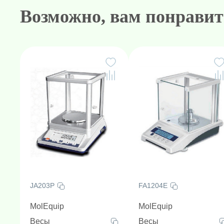
Возможно, вам понравит
JA203P
FA1204E
MolEquip
MolEquip
Весы
Весы