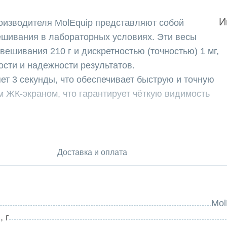
И
оизводителя MolEquip представляют собой
ешивания в лабораторных условиях. Эти весы
ешивания 210 г и дискретностью (точностью) 1 мг,
ости и надежности результатов.
ет 3 секунды, что обеспечивает быструю и точную
 ЖК-экраном, что гарантирует чёткую видимость
я и ветрозащитный кожух из стекла обеспечивают
остранства.
ся надежным инструментом для точного
Доставка и оплата
иях. Они обладают высокой точностью, быстрым
интерфейсом управления. Дополнительно
Mol
 г