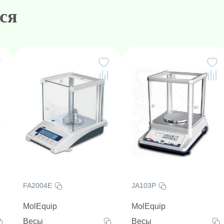
ся
FA2004E
JA103P
MolEquip
MolEquip
Весы
Весы