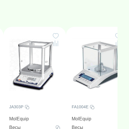
JA303P
FA1004E
MolEquip
MolEquip
Весы
Весы