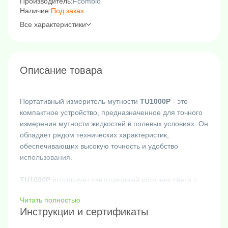
Производитель:
Fcombio
Наличие:
Под заказ
Все характеристики
Описание товара
Портативный измеритель мутности
TU1000P
- это
компактное устройство, предназначенное для точного
измерения мутности жидкостей в полевых условиях. Он
обладает рядом технических характеристик,
обеспечивающих высокую точность и удобство
использования.
TU1000P
использует светодиодный источник света с
длиной волны 850 нм, что обеспечивает стабильный и
Читать полностью
постоянный источник света для более высокой
Инструкции и сертификаты
точности измерений.
Измеритель работает на основе нефелометрического