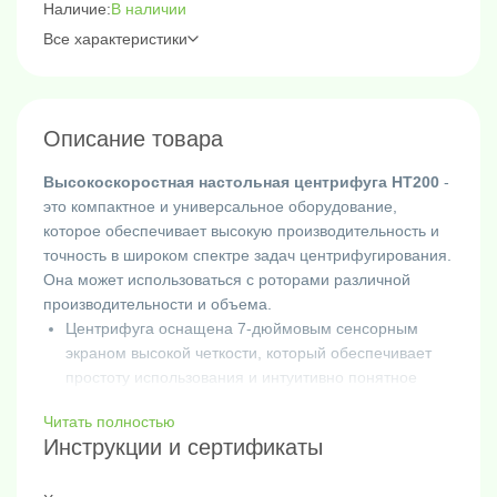
Наличие:
В наличии
Все характеристики
Описание товара
Высокоскоростная настольная центрифуга HT200
-
это компактное и универсальное оборудование,
которое обеспечивает высокую производительность и
точность в широком спектре задач центрифугирования.
Она может использоваться с роторами различной
производительности и объема.
Центрифуга оснащена 7-дюймовым сенсорным
экраном высокой четкости, который обеспечивает
простоту использования и интуитивно понятное
управление.
Читать полностью
Она предлагает 11 типов уровней ускорения и 12
Инструкции и сертификаты
типов уровней замедления, а также специальный
режим, который эффективно предотвращает