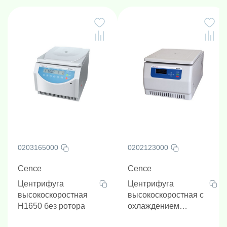
безопасность и высокую производительность в
различных областях исследований. Она является
идеальным выбором для проведения различных
экспериментов и разделения образцов.
0203165000
0202123000
Cence
Cence
Центрифуга
Центрифуга
высокоскоростная
высокоскоростная с
H1650 без ротора
охлаждением
H2050R без ротора