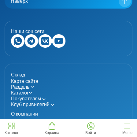
Наверх
Наши соц.сети:
Склад
Карта сайта
Разделы
Каталог
Покупателям
Клуб привилегий
О компании
Каталог
Корзина
Войти
Меню
© 2024 «MolecuLab». Все права защищены.