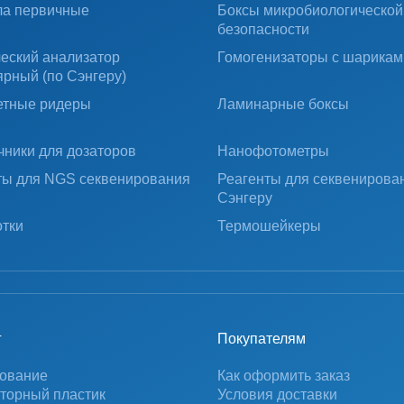
ла первичные
Боксы микробиологической
безопасности
ческий анализатор
Гомогенизаторы с шарикам
ярный (по Сэнгеру)
тные ридеры
Ламинарные боксы
чники для дозаторов
Нанофотометры
ты для NGS секвенирования
Реагенты для секвенирова
Сэнгеру
тки
Термошейкеры
г
Покупателям
ование
Как оформить заказ
торный пластик
Условия доставки