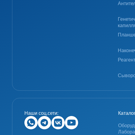
Антите
Генети
капилл
Планше
Наконе
Реаген
Сыворо
Наши соц.сети:
Катало
Оборуд
Лабора