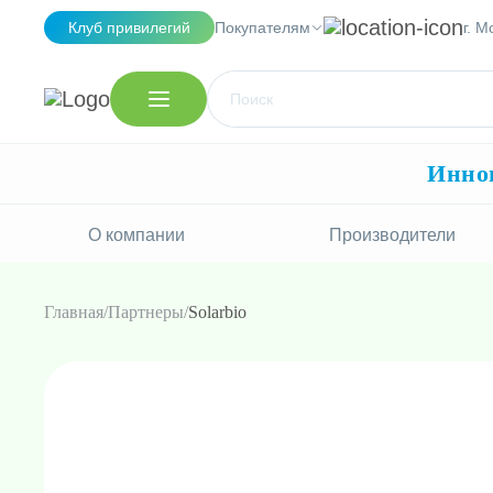
Клуб привилегий
Покупателям
г. М
Иннов
О компании
Производители
Главная
Партнеры
Solarbio