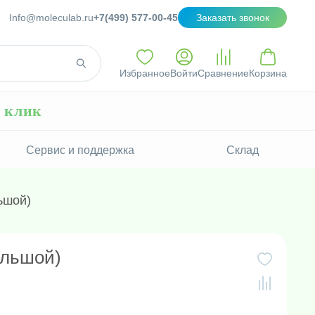
Info@moleculab.ru
+7(499) 577-00-45
Заказать звонок
Избранное
Войти
Сравнение
Корзина
н клик
Сервис и поддержка
Склад
ьшой)
ольшой)