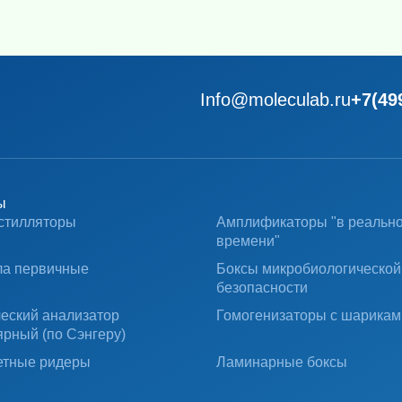
Info@moleculab.ru
+7(49
ы
стилляторы
Амплификаторы "в реальн
времени"
ла первичные
Боксы микробиологической
безопасности
ческий анализатор
Гомогенизаторы с шарикам
ярный (по Сэнгеру)
тные ридеры
Ламинарные боксы