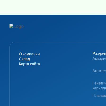
Раздел
О компании
Аквади
Склад
Карта сайта
Антите
Генети
капилл
Планше