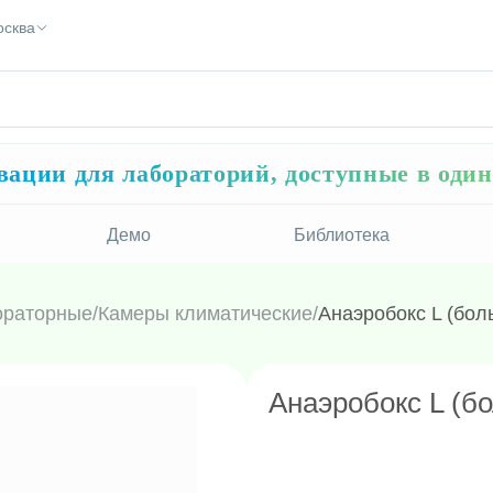
осква
ации для лабораторий, доступные в оди
Демо
Библиотека
ораторные
/
Камеры климатические
/
Анаэробокс L (бол
Анаэробокс L (б