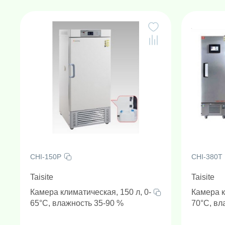
Амплификаторы "в реальном 
Генетически
Н
CHI-150P
CHI-380T
Taisite
Taisite
Камера климатическая, 150 л, 0-
Камера к
65°C, влажность 35-90 %
70°C, вл