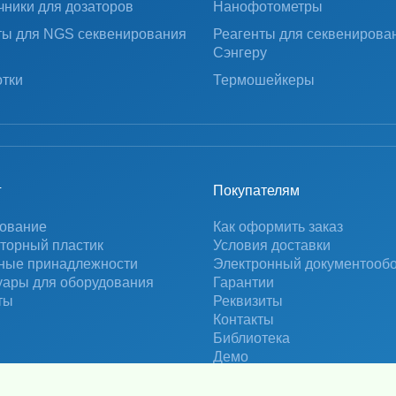
чники для дозаторов
Нанофотометры
ты для NGS секвенирования
Реагенты для секвенирова
Сэнгеру
тки
Термошейкеры
г
Покупателям
ование
Как оформить заказ
торный пластик
Условия доставки
ные принадлежности
Электронный документооб
уары для оборудования
Гарантии
ты
Реквизиты
Контакты
Библиотека
Демо