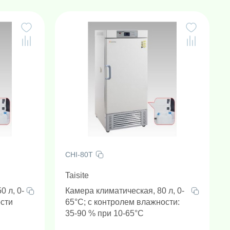
Гомогенизаторы с шариками (Шаровые мельницы)
Оборудование для электрофореза/блоттинга
Камеры для электрофореза и блоттинга
Пробоподготовка и детекция на месте происшествий
CHI-80T
Taisite
0 л, 0-
Камера климатическая, 80 л, 0-
ости
65°C; с контролем влажности:
35-90 % при 10-65°C