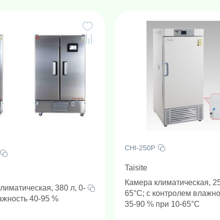
времени"
й анализатор капиллярный (по Сэнгеру)
аучное и контрольно-аналитическое оборудование
Анализаторы многопараметрические
Боксы микробиологической безопасности
Диспенсеры (Бутылочные дозаторы и диспенсеры)
Оборудование для твердофазной экстракции (ТФЭ)
Морозильники и морозильники низкотемпературные
CHI-250P
Taisite
Камера климатическая, 25
лиматическая, 380 л, 0-
65°C; с контролем влажн
ажность 40-95 %
35-90 % при 10-65°C