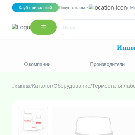
Клуб привилегий
Покупателям
г. М
Иннов
О компании
Производители
Главная
Каталог
/
Оборудование
/
Термостаты лаб