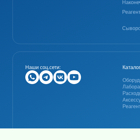
Наконе
Реаген
Сыворо
Наши соц.сети:
Катало
Оборуд
Лабора
Расход
Аксесс
Реаген