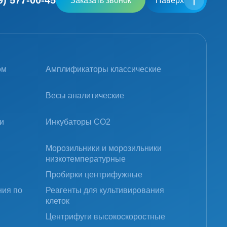
9) 577-00-45
Заказать звонок
Наверх
ом
Амплификаторы классические
Весы аналитические
и
Инкубаторы CO2
Морозильники и морозильники
низкотемпературные
Пробирки центрифужные
ния по
Реагенты для культивирования
клеток
Центрифуги высокоскоростные