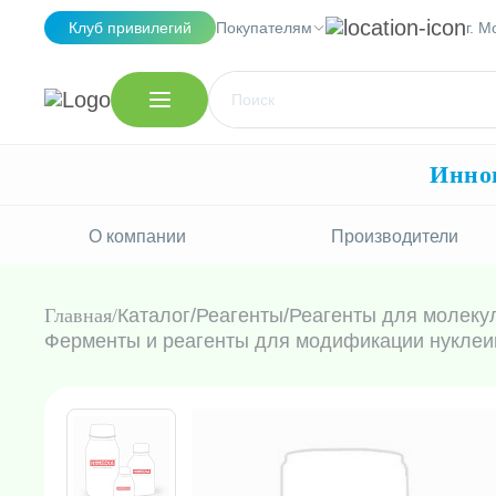
Клуб привилегий
Покупателям
г. М
Иннов
О компании
Производители
Главная
Каталог
/
Реагенты
/
Реагенты для молеку
Ферменты и реагенты для модификации нуклеи