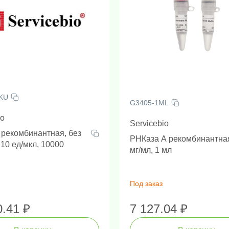
KU
G3405-1ML
io
Servicebio
 рекомбинантная, без
РНКаза А рекомбинантная
10 ед/мкл, 10000
мг/мл, 1 мл
Под заказ
0.41 ₽
7 127.04 ₽