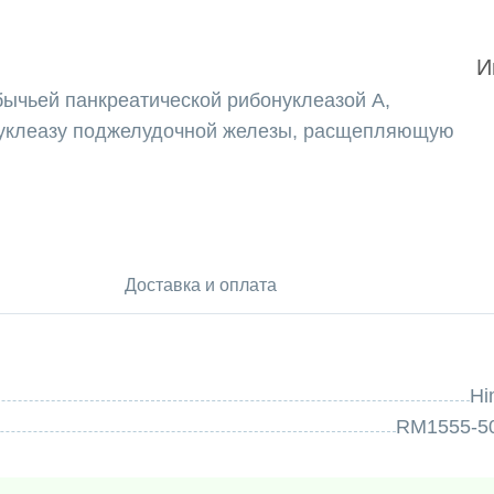
И
бычьей панкреатической рибонуклеазой А,
нуклеазу поджелудочной железы, расщепляющую
Доставка и оплата
Hi
RM1555-5