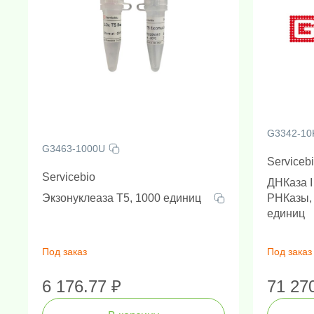
G3342-10
G3463-1000U
Serviceb
Servicebio
ДНКаза I
Экзонуклеаза Т5, 1000 единиц
РНКазы, 
единиц
Под заказ
Под заказ
6 176.77 ₽
71 27