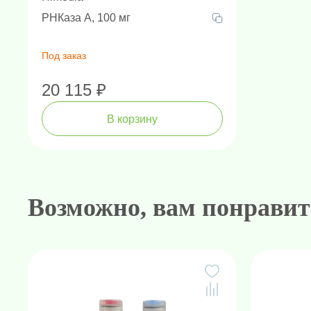
РНКаза А, 100 мг
Под заказ
20 115 ₽
В корзину
Амплификаторы "в реальном 
Генетически
Н
Возможно, вам понравит