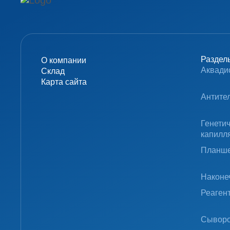
Раздел
О компании
Аквади
Склад
Карта сайта
Антите
Генети
капилл
Планше
Наконе
Реаген
Сыворо