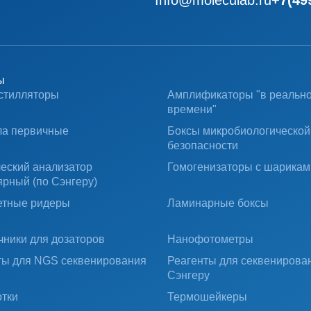
Info@moleculab.ru
+7(49
ы
стилляторы
Амплификаторы "в реальн
времени"
ла первичные
Боксы микробиологической
безопасности
ческий анализатор
Гомогенизаторы с шарикам
ярный (по Сэнгеру)
тные ридеры
Ламинарные боксы
чники для дозаторов
Нанофотометры
ты для NGS секвенирования
Реагенты для секвенирова
Сэнгеру
тки
Термошейкеры