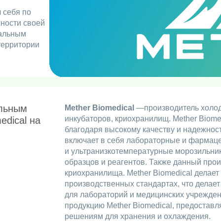
 себя по
жности своей
иальным
территории
льным
Mether Biomedical
—производитель холод
инкубаторов, криохранилищ. Mether Biome
edical на
благодаря высокому качеству и надежнос
включает в себя лабораторные и фармац
и ультранизкотемпературные морозильни
образцов и реагентов. Также данный про
криохранилища. Mether Biomedical делает
производственных стандартах, что делае
для лабораторий и медицинских учрежден
продукцию Mether Biomedical, предостав
решениям для хранения и охлаждения.