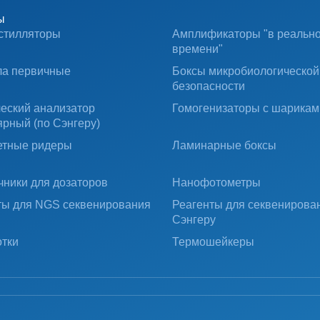
ы
стилляторы
Амплификаторы "в реальн
времени"
ла первичные
Боксы микробиологической
безопасности
ческий анализатор
Гомогенизаторы с шарикам
ярный (по Сэнгеру)
тные ридеры
Ламинарные боксы
чники для дозаторов
Нанофотометры
ты для NGS секвенирования
Реагенты для секвенирова
Сэнгеру
тки
Термошейкеры