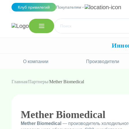
Клуб привилегий
Покупателям
Иннов
О компании
Производители
Главная
Партнеры
Mether Biomedical
Mether Biomedical
Mether Biomedical
— производитель холодильног