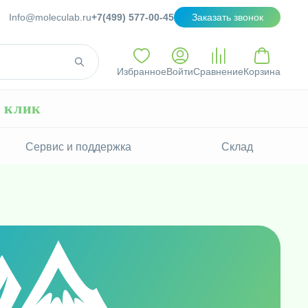
Info@moleculab.ru
+7(499) 577-00-45
Заказать звонок
Избранное
Войти
Сравнение
Корзина
н клик
Сервис и поддержка
Склад