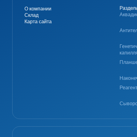
Раздел
О компании
Аквади
Склад
Карта сайта
Антите
Генети
капилл
Планше
Наконе
Реаген
Сыворо