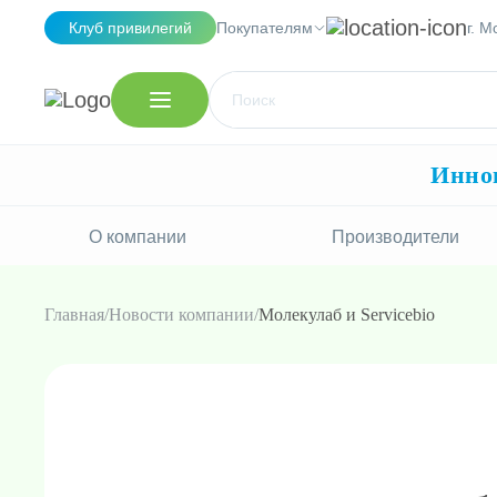
Клуб привилегий
Покупателям
г. М
Иннов
О компании
Производители
Главная
Новости компании
Молекулаб и Servicebio