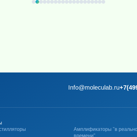
Info@moleculab.ru
+7(49
ы
стилляторы
Амплификаторы "в реальн
времени"