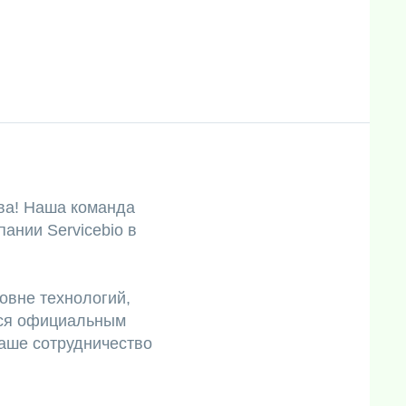
ва! Наша команда
ании Servicebio в
ровне технологий,
тся официальным
наше сотрудничество