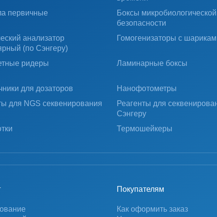
ла первичные
Боксы микробиологической
безопасности
ческий анализатор
Гомогенизаторы с шарикам
ярный (по Сэнгеру)
тные ридеры
Ламинарные боксы
чники для дозаторов
Нанофотометры
ты для NGS секвенирования
Реагенты для секвенирова
Сэнгеру
тки
Термошейкеры
г
Покупателям
ование
Как оформить заказ