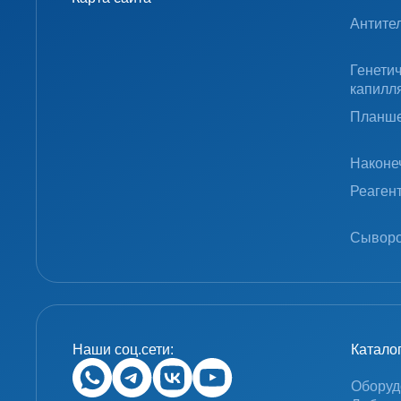
Антите
Генети
капилл
Планше
Наконе
Реаген
Сыворо
Наши соц.сети:
Катало
Оборуд