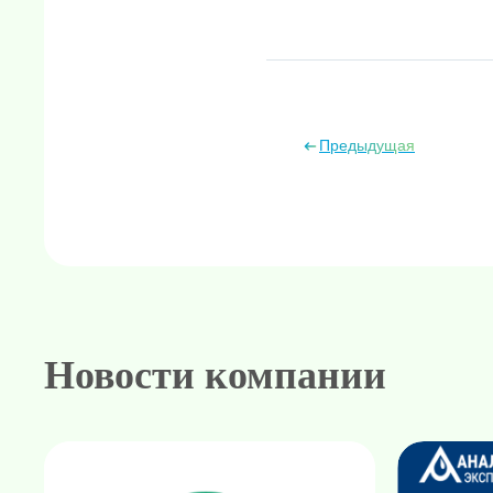
Предыдущая
Амплификаторы "в реальном 
Генетически
Н
Новости компании