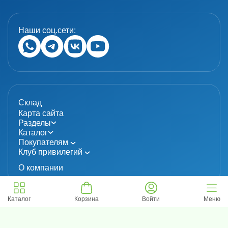
Наши соц.сети:
Склад
Карта сайта
Разделы
Каталог
Покупателям
Клуб привилегий
О компании
Каталог
Корзина
Войти
Меню
© 2024 «MolecuLab». Все права защищены.
Информация не является публичной офертой
Политика конфиденциальности