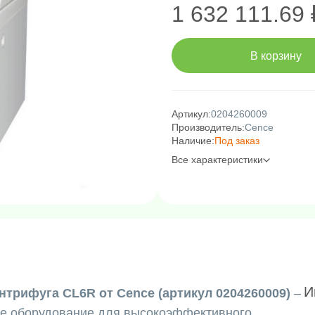
1 632 111.69 
В корзину
Артикул:
0204260009
Производитель:
Cence
Наличие:
Под заказ
Все характеристики
И
трифуга CL6R от Cence (артикул 0204260009)
–
ое оборудование для высокоэффективного