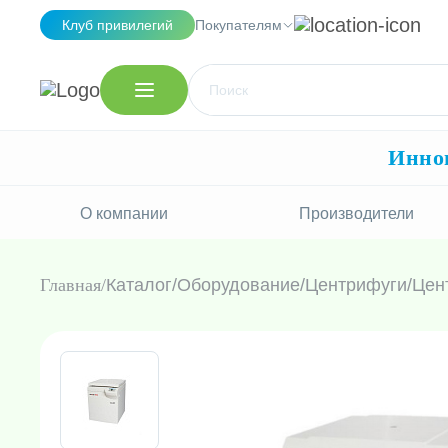
Клуб привилегий
Покупателям
Иннов
О компании
Производители
Главная
Каталог
/
Оборудование
/
Центрифуги
/
Цен