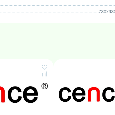
щность: Максимальное ускорение 6 680 x g при
730х93
нтрифугу подходящей для сложных сепарационных
ительной центробежной силы.
ивная конструкция, качественный компрессор и
ования обеспечивают долгий срок службы,
ных скоростях и точное поддержание заданных
ения: Оснащена цифровым интерфейсом,
ики, защитой от дисбаланса и аварийным
открытии крышки.
астях, где требуется сочетание низкоскоростного
онтроля:
ия: Фракционирование клеточных компонентов
осаждение белков, ДНК, РНК, работа с