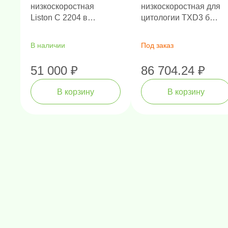
низкоскоростная
низкоскоростная для
Liston C 2204 в
цитологии TXD3 без
комплекте с ротором
ротора
12 х 15 мл и
В наличии
Под заказ
адаптерами
51 000 ₽
86 704.24 ₽
В корзину
В корзину