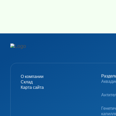
Раздел
О компании
Аквади
Склад
Карта сайта
Антите
Генети
капилл