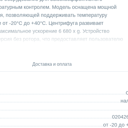
ературным контролем. Модель оснащена мощной
я, позволяющей поддерживать температуру
 от -20°C до +40°C. Центрифуга развивает
максимальное ускорение 6 680 x g. Устройство
рсия без ротора, что предоставляет пользователю
од конкретные задачи. Габариты (730х930х960 мм)
стационарной установки в лаборатории.
нности:
Доставка и оплата
ие: Расширенный температурный диапазон (от
а термостабилизации камеры обеспечивают
 образцов (белки, ферменты, клеточные
 всех этапах центрифугирования.
на
мат поставки без ротора позволяет самостоятельно
конкретные нужды, выбрав из широкой гаммы
02042
альных роторов различной вместимости (для
от -20 до
ъёмов).