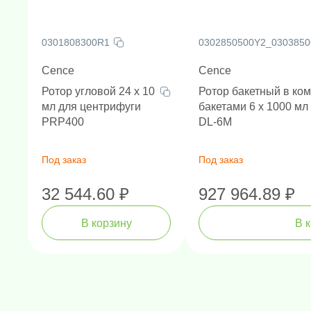
Клинические и диагностические 
биологических образцов (плазма,
0301808300R1
0302850500Y2_030385
Фармакология и биотехнология: О
Cence
Cence
вирусов, вакцин.
Ротор угловой 24 х 10
Ротор бакетный в ко
Общие лабораторные исследован
мл для центрифуги
бакетами 6 х 1000 мл
центрифугирования при пониженн
PRP400
DL-6M
Технические характеристики:
Тип: Низкоскоростная охлаждаема
Под заказ
Под заказ
Максимальная скорость: 6000 об/
32 544.60 ₽
927 964.89 ₽
Максимальное RCF: 6 680 x g.
Температурный диапазон: от -20°
Амплификаторы "в реальном 
Генетически
Н
В корзину
В 
Таймер: 0-99 мин / постоянный ре
Охлаждение: Компрессорное, с п
Роторы: Приобретаются отдельно
CL).
Габариты (ШхГхВ): 730 x 930 x 96