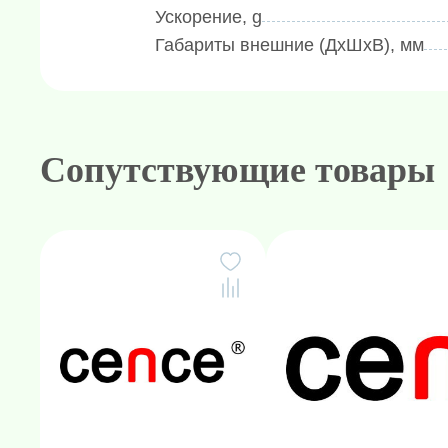
Ускорение, g
Высокая производительность и мо
Габариты внешние (ДхШхВ), мм
скорости 6000 об/мин делает це
задач, требующих высокой относ
Надёжность и стабильность: Масс
система автоматического регулир
Сопутствующие товары
стабильную работу на максималь
параметров.
Безопасность и удобство управл
таймером, системой самодиагност
отключением при перегреве или 
Основные области применения:
Центрифуга CL6R применяется в обл
режима и строгого температурного к
Биохимия и молекулярная биолог
(ядро, митохондрии, микросомы), 
ферментными препаратами.