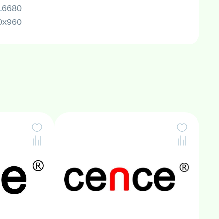
6680
0х960