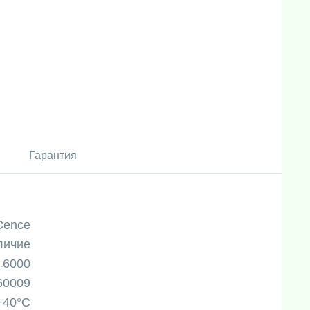
Гарантия
Cence
личие
6000
60009
 +40°C