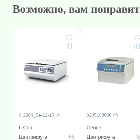
Возможно, вам понравит
Питание: 220 В / 50 Гц.
Артикул производителя: 02042600
C 2204_Sе-12-15
0205198000
Liston
Cence
Центрифуга
Центрифуга