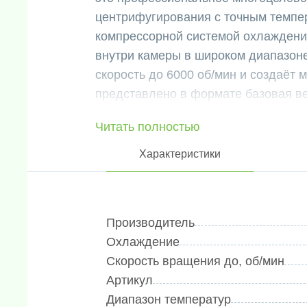
центрифугирования с точным темп
компрессорной системой охлаждени
внутри камеры в широком диапазоне
скорость до 6000 об/мин и создаёт 
представлено в формате базовая ве
гибкость в выборе и комплектации п
Читать полностью
и конструкция оптимизированы для 
Ключевые преимущества и особе
Характеристики
Мощное компрессорное охлажден
-20°C до +40°C) и точная систем
сохранность термочувствительных
Производитель
органеллы, некоторые вирусы) на
Охлаждение
Универсальность и гибкость: Фор
Скорость вращения до, об/мин
укомплектовать центрифугу под 
Артикул
совместимых угловых и горизонт
Диапазон температур
пробирок от 0.2 мл до больших об