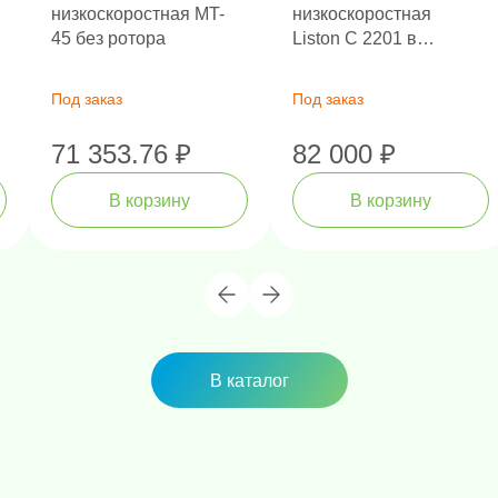
низкоскоростная MT-
низкоскоростная
45 без ротора
Liston C 2201 в
комплекте с ротором
20 х 15 мл и
Под заказ
Под заказ
адаптерами
71 353.76 ₽
82 000 ₽
В корзину
В корзину
В каталог