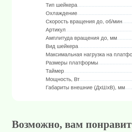
Тип шейкера
Долговечный шаговый мотор, обес
Охлаждение
Оснащен функцией напоминания п
Скорость вращения до, об/мин
питания.
Артикул
Тип вращения: горизонтальный.
Амплитуда вращения до, мм
Вид шейкера
Максимальная нагрузка на платфо
Размеры платформы
Таймер
Мощность, Вт
Габариты внешние (ДхШхВ), мм
Возможно, вам понравит