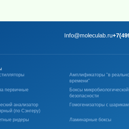
Info@moleculab.ru
+7(49
ы
стилляторы
Амплификаторы "в реальн
времени"
ла первичные
Боксы микробиологической
безопасности
ческий анализатор
Гомогенизаторы с шарикам
ярный (по Сэнгеру)
тные ридеры
Ламинарные боксы