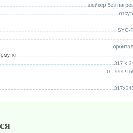
шейкер без нагре
печивает точность и регулирование скорости.
отсут
о таймеру и функцией памяти при отключении
SYC-
орбита
рму, кг
317 х 2
0 - 999 ч 
317х24
ся