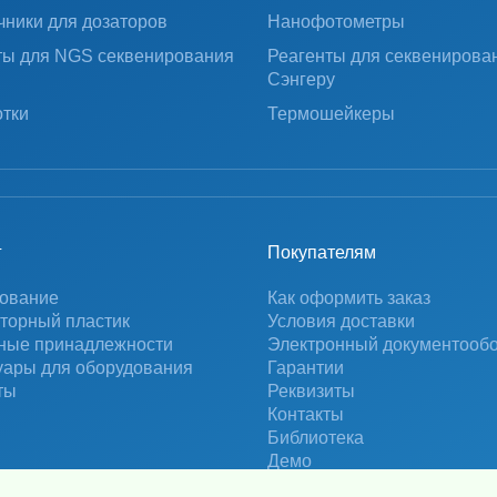
чники для дозаторов
Нанофотометры
ты для NGS секвенирования
Реагенты для секвенирова
Сэнгеру
тки
Термошейкеры
г
Покупателям
ование
Как оформить заказ
торный пластик
Условия доставки
ные принадлежности
Электронный документооб
уары для оборудования
Гарантии
ты
Реквизиты
Контакты
Библиотека
Демо