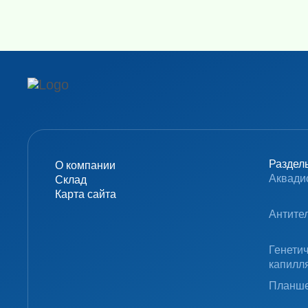
Раздел
О компании
Аквади
Склад
Карта сайта
Антите
Генети
капилл
Планше