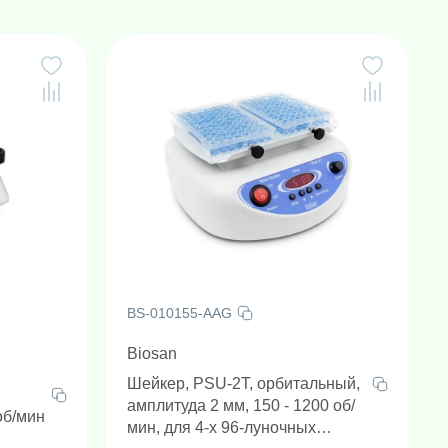
Гомогенизаторы с шариками (Шаровые мельницы)
Оборудование для электрофореза/блоттинга
Камеры для электрофореза и блоттинга
Пробоподготовка и детекция на месте происшествий
BS-010155-AAG
Biosan
Шейкер, PSU-2T, орбитальный,
амплитуда 2 мм, 150 - 1200 об/
об/мин
мин, для 4-х 96-луночных