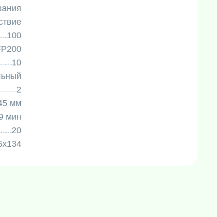
вания
ствие
100
FP200
10
льный
2
45 мм
59 мин
20
5х134