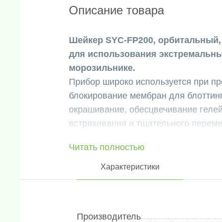
Описание товара
Шейкер SYC-FP200, орбитальный, а
для использования экстремальных
морозильнике.
Прибор широко используется при пр
блокирование мембран для блоттинг
окрашивание, обесцвечивание геле
встряхивания и тщательного перем
многолуночных планшетах, чашках П
Читать полностью
Преимущества:
Разъемная конструкция с плоски
Характеристики
позволяет размещать его в холод
шкафу.
Внутренняя водонепроницаемая з
Производитель
влажности, низких температур и д