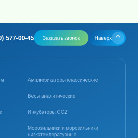
9) 577-00-45
Заказать звонок
Наверх
ом
Амплификаторы классические
Весы аналитические
и
Инкубаторы CO2
Морозильники и морозильники
низкотемпературные