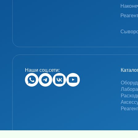
Наконе
Реаген
Сыворо
Наши соц.сети:
Катало
Оборуд
Лабора
Расход
Аксесс
Реаген