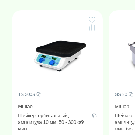
Амплификаторы "в реальном 
Генетически
Н
TS-300S
GS-20
Miulab
Miulab
Шейкер, орбитальный,
Шейкер,
амплитуда 10 мм, 50 - 300 об/
амплитуд
мин
мин, бе