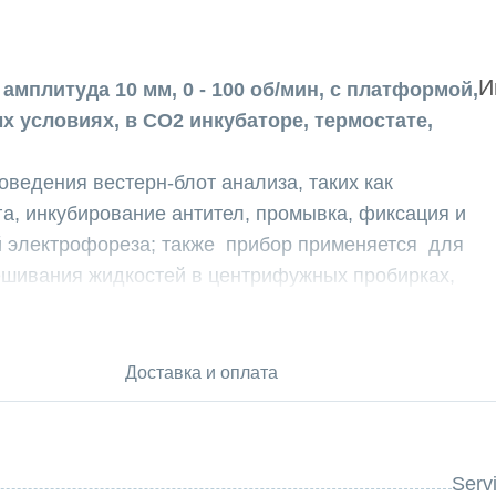
И
мплитуда 10 мм, 0 - 100 об/мин, с платформой,
 условиях, в СО2 инкубаторе, термостате,
оведения вестерн-блот анализа, таких как
а, инкубирование антител, промывка, фиксация и
й электрофореза; также прибор применяется для
ешивания жидкостей в центрифужных пробирках,
етри и флаконов для культивирования.
м кабелем для подключения контроллера
Доставка и оплата
ильнике, инкубаторе или хроматографическом
ащита, пригодная для работы в условиях высокой
Serv
ругих средах.