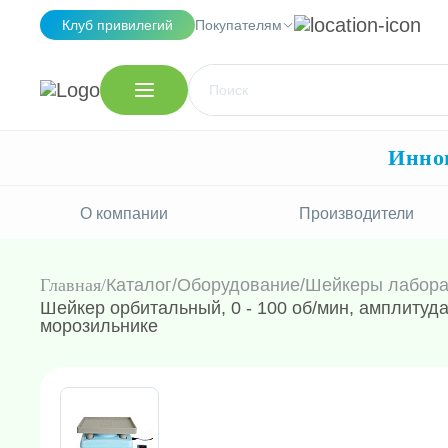
Клуб привилегий
Покупателям
Иннов
О компании
Производители
Главная
Каталог
/
Оборудование
/
Шейкеры лабор
Шейкер орбитальный, 0 - 100 об/мин, амплитуд
морозильнике