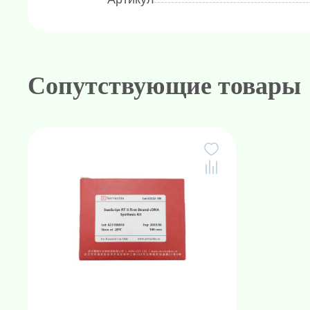
термическая стабильность и эффекти
поколения были дополнительно улу
диапазоне 42-65?, и реакция обрат
раннее за 5 минут, что особенно по
Сопутствующие товары
сложной структурой.