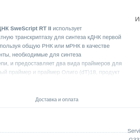
И
НК SweScript RT II
использует
ную транскриптазу для синтеза кДНК первой
спользуя общую РНК или мРНК в качестве
нты, необходимые для синтеза
пи, и предоставляет два вида праймеров для
ый праймер и праймер Олиго (dT)18, продукт
епосредственно использован для последующих
 II (обратная транскриптаза) - мутантная
 путем эволюционного скрининга in vitro на основе
Доставка и оплата
cript RT II не обладает активностью РНКазы Н.
и РНК в гибридной матрице ДНК/РНК во время
беспечить синтез количества и длины кДНК первой
Serv
ого типа и SweScript RT I первого поколения
G33