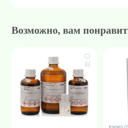
Возможно, вам понравит
Амплификаторы "в реальном 
Генетически
Н
P36983