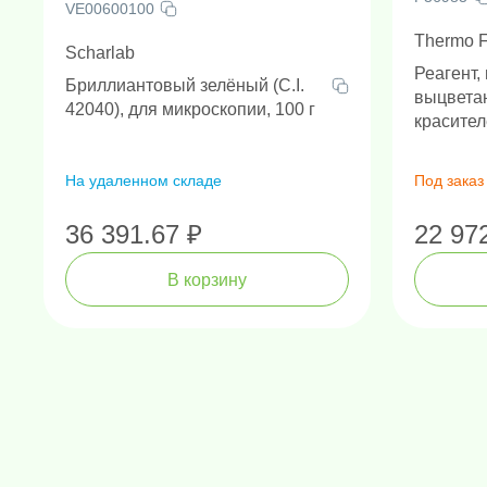
VE00600100
Thermo Fi
Scharlab
Реагент,
Бриллиантовый зелёный (C.I.
выцвета
42040), для микроскопии, 100 г
красител
На удаленном складе
Под заказ
36 391.67 ₽
22 97
В корзину