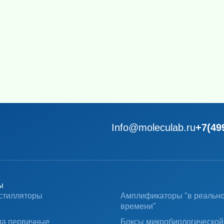
Info@moleculab.ru
+7(49
ы
стилляторы
Амплификаторы "в реальн
времени"
ла первичные
Боксы микробиологической