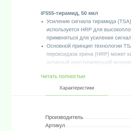
iF555-тирамид, 50 мкл
Усиление сигнала тирамида (TSA)
используется HRP для высокоплот
применяться для усиления сигнал
Основной принцип технологии TSA
пероксидаза хрена (HRP) может 
активный короткоживущий интерм
Набор для усиления сигнала тир
Читать полностью
методами окрашивания для получ
последовательно провести две и
Характеристики
разных мишеней на одном образце
флуоресцентных окрашиваний с 
флуоресцентными тираминами.
Производитель
Срок годности: 12 месяцев
Артикул
Фасовка: 50 мкл.