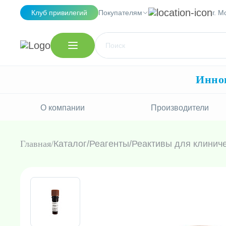
Клуб привилегий
Покупателям
г. М
Иннов
О компании
Производители
Главная
Каталог
/
Реагенты
/
Реактивы для клиниче