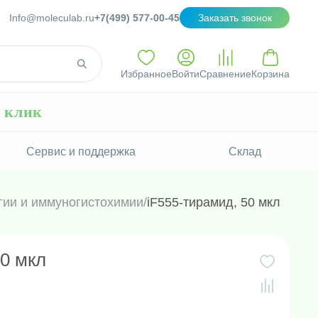
Info@moleculab.ru
+7(499) 577-00-45
Заказать звонок
Избранное
Войти
Сравнение
Корзина
н клик
Сервис и поддержка
Склад
гии и иммуногистохимии
/
iF555-тирамид, 50 мкл
50 мкл