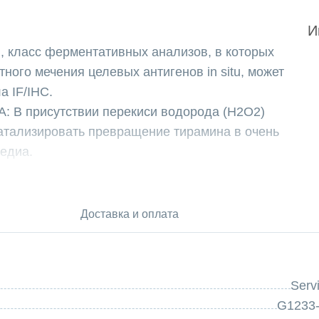
И
, класс ферментативных анализов, в которых
ного мечения целевых антигенов in situ, может
а IF/IHC.
: В присутствии перекиси водорода (H2O2)
катализировать превращение тирамина в очень
едиа.
амина можно использовать в сочетании с обычными
ения многоцветной визуализации, или можно
ли более реакции с тирамином для маркировки
Доставка и оплата
, что позволяет получить несколько
помощью многократного мечения разными
Serv
G1233