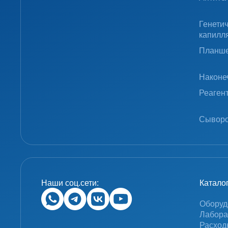
Генети
капилл
Планше
Наконе
Реаген
Сыворо
Наши соц.сети:
Катало
Оборуд
Лабора
Расход