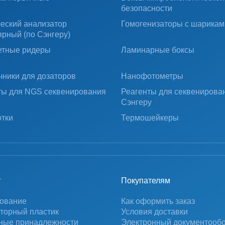
безопасности
ческий анализатор
Гомогенизаторы с шарикам
ярный (по Сэнгеру)
тные ридеры
Ламинарные боксы
чники для дозаторов
Нанофотометры
ты для NGS секвенирования
Реагенты для секвенирова
Сэнгеру
тки
Термошейкеры
г
Покупателям
ование
Как оформить заказ
торный пластик
Условия доставки
ные принадлежности
Электронный документооб