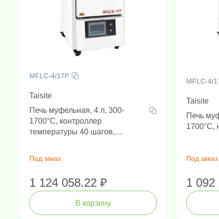
MFLC-4/17P
MFLC-4/1
Taisite
Taisite
Печь муфельная, 4 л, 300-
Печь муф
1700°C, контроллер
1700°C, 
температуры 40 шагов,
цифровой дисплей, нагрев
трехсторонний
Под заказ
Под заказ
Амплификаторы "в реальном 
Генетически
Н
1 124 058.22 ₽
1 092
В корзину