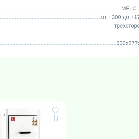
MFLC-
от +300 до +1
трехстор
600х877