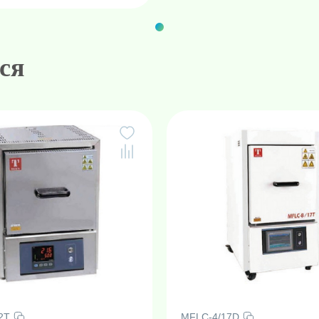
ся
2T
MFLC-4/17D