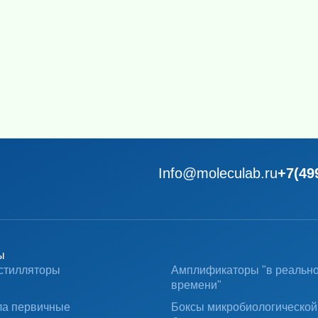
Info@moleculab.ru
+7(49
ы
стилляторы
Амплификаторы "в реальн
времени"
ла первичные
Боксы микробиологической