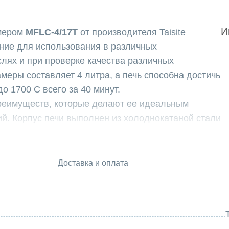
И
мером
MFLC-4/17T
от производителя Taisite
ние для использования в различных
лях и при проверке качества различных
меры составляет 4 литра, а печь способна достичь
 1700 C всего за 40 минут.
реимуществ, которые делают ее идеальным
й. Корпус печи выполнен из холоднокатаной стали
ечивает прочность и долговечность.
ым цветным экраном с программным управлением
печивает удобство в настройке и мониторинге
Доставка и оплата
B используется для контроля температуры.
и составляет 6.0 кВт.