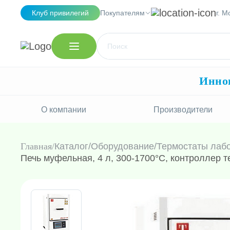
Клуб привилегий
Покупателям
г. М
Иннов
О компании
Производители
Главная
Каталог
/
Оборудование
/
Термостаты лаб
Печь муфельная, 4 л, 300-1700°C, контроллер 