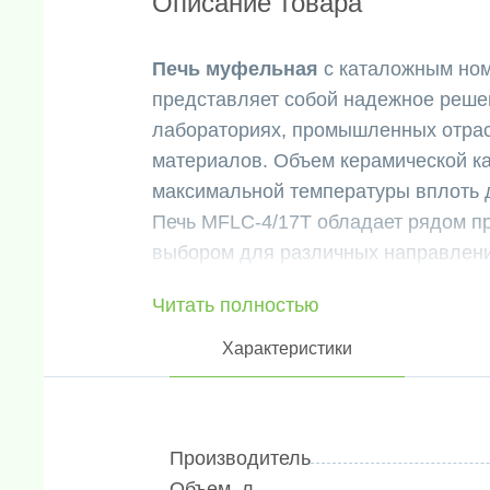
Описание товара
Печь муфельная
с каталожным но
представляет собой надежное реше
лабораториях, промышленных отрас
материалов. Объем керамической ка
максимальной температуры вплоть до
Печь MFLC-4/17T обладает рядом п
выбором для различных направлени
с порошковым покрытием, что обесп
Читать полностью
Она оснащена 7-дюймовым сенсорн
температурой на 50 шагов, что обес
Характеристики
процесса нагрева. Термопара типа 
Номинальная мощность данной модел
Производитель
Объем, л