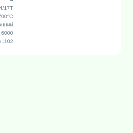
4/17T
700°C
онний
6000
х1102