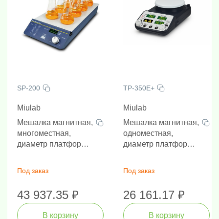
SP-200
TP-350E+
Miulab
Miulab
Мешалка магнитная,
Мешалка магнитная,
многоместная,
одноместная,
диаметр платформы
диаметр платформы
46 мм, без нагрева,
137 мм, с нагревом,
400 мл х 8, 200-1200
20 л, 200-1200 об/
Под заказ
Под заказ
об/мин
мин
43 937.35 ₽
26 161.17 ₽
В корзину
В корзину