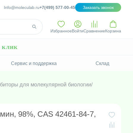
Info@moleculab.ru
+7(499) 577-00-45
Заказать звонок
Избранное
Войти
Сравнение
Корзина
н клик
Сервис и поддержка
Склад
биторы для молекулярной биологии
/
мин, 98%, CAS 42461-84-7,