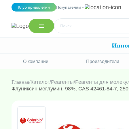
Клуб привилегий
Покупателям
Иннов
О компании
Производители
Главная
Каталог
/
Реагенты
/
Реагенты для молеку
Флуниксин меглумин, 98%, CAS 42461-84-7, 250