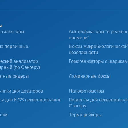
ы
стилляторы
Амплификаторы "в реальн
времени"
ла первичные
Боксы микробиологической
безопасности
ческий анализатор
Гомогенизаторы с шарикам
ярный (по Сэнгеру)
тные ридеры
Ламинарные боксы
чники для дозаторов
Нанофотометры
ты для NGS секвенирования
Реагенты для секвенирова
Сэнгеру
тки
Термошейкеры