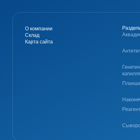
Раздел
О компании
Аквади
Склад
Карта сайта
Антите
Генети
капилл
Планше
Наконе
Реаген
Сыворо