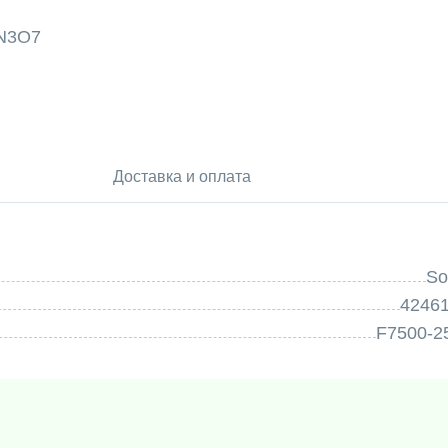
N3O7
Доставка и оплата
So
42461
F7500-