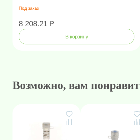
Под заказ
8 208.21 ₽
В корзину
Амплификаторы "в реальном 
Генетически
Н
Возможно, вам понравит