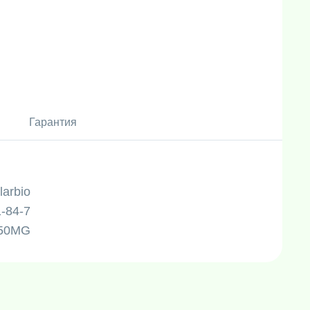
Гарантия
larbio
-84-7
250MG