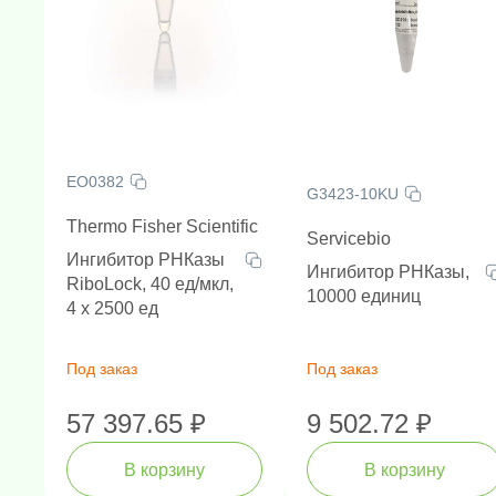
EO0382
G3423-10KU
Thermo Fisher Scientific
Servicebio
Ингибитор РНКазы
Ингибитор РНКазы,
RiboLock, 40 ед/мкл,
10000 единиц
4 х 2500 ед
Под заказ
Под заказ
57 397.65 ₽
9 502.72 ₽
В корзину
В корзину