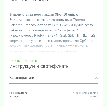
Эндонуклеаза рестрикции XhoI 10 ед/мкл
Эндонуклеаза рестрикции изготовителя Thermo
Scientific. Распознает сайты C^TCGAG и лучше всего
работает при температуре 37C в буфере R
(изошизомеры: PaeR7I, Sfr274I, SlaI, StrI, TliI). Данный
фермент не чувствителен к метилированию CpG, dam,
dcm или млекопитающих. Он отличается высоким
качеством и оптимизированы для работы в
соответствующих буферах. Буферы для реакций
Читать полностью
ферментов рестрикции Thermo Scientific включают
Инструкции и сертификаты
предварительно смешанный BSA, обеспечивающий
стабильность ферментов и связывающий примеси,
которые могут присутствовать в препаратах ДНК.
Характеристики
Основные применения фермента XhoI включают
молекулярное клонирование, картографирование
сайтов рестрикции, генотипирование, саузерн-блоттинг,
Производитель
Thermo Fisher Scientific
Артикул
ER0695
полиморфизм длин рестрикционных фрагментов
(RFLP) и анализ однонуклеотидных полиморфизмов