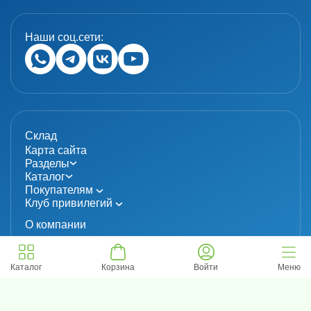
Наши соц.сети:
Склад
Карта сайта
Разделы
Каталог
Покупателям
Клуб привилегий
О компании
Каталог
Корзина
Войти
Меню
© 2024 «MolecuLab». Все права защищены.
Информация не является публичной офертой
Политика конфиденциальности