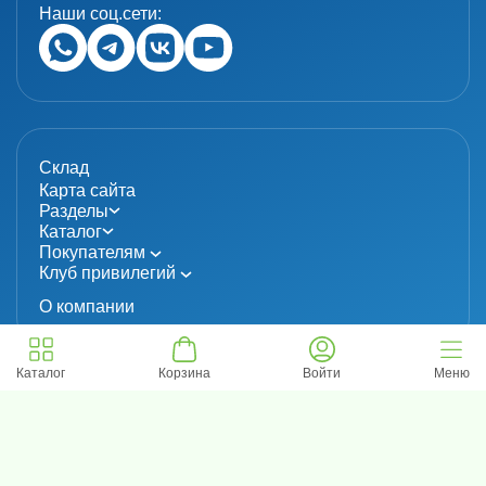
Наши соц.сети:
Склад
Карта сайта
Разделы
Каталог
Покупателям
Клуб привилегий
О компании
Каталог
Корзина
Войти
Меню
© 2024 «MolecuLab». Все права защищены.
Информация не является публичной офертой
Политика конфиденциальности