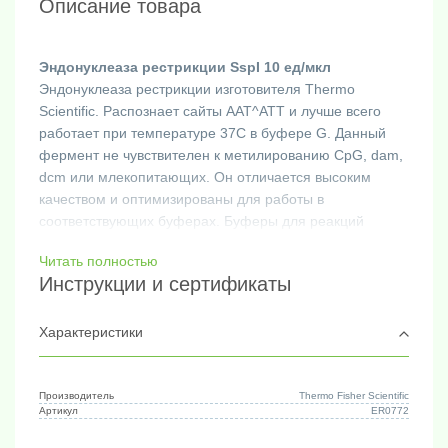
Описание товара
Эндонуклеаза рестрикции SspI 10 ед/мкл
Эндонуклеаза рестрикции изготовителя Thermo
Scientific. Распознает сайты AAT^ATT и лучше всего
работает при температуре 37C в буфере G. Данный
фермент не чувствителен к метилированию CpG, dam,
dcm или млекопитающих. Он отличается высоким
качеством и оптимизированы для работы в
соответствующих буферах. Буферы для реакций
ферментов рестрикции Thermo Scientific включают
Читать полностью
предварительно смешанный BSA, обеспечивающий
Инструкции и сертификаты
стабильность ферментов и связывающий примеси,
которые могут присутствовать в препаратах ДНК.
Основные применения фермента SspI включают
Характеристики
молекулярное клонирование, картографирование
сайтов рестрикции, генотипирование, саузерн-блоттинг,
полиморфизм длин рестрикционных фрагментов
Производитель
Thermo Fisher Scientific
Артикул
ER0772
(RFLP) и анализ однонуклеотидных полиморфизмов
(SNP).