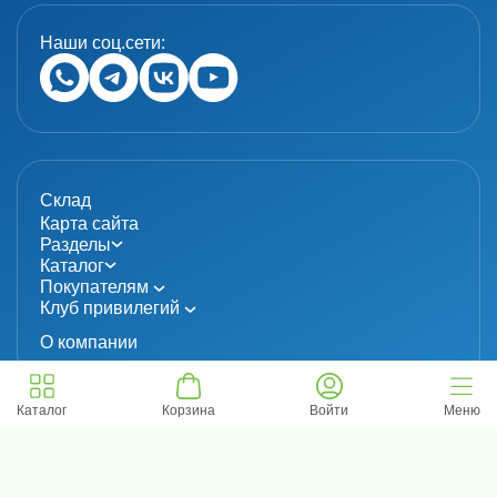
Наши соц.сети:
Склад
Карта сайта
Разделы
Каталог
Покупателям
Клуб привилегий
О компании
Каталог
Корзина
Войти
Меню
© 2024 «MolecuLab». Все права защищены.
Информация не является публичной офертой
Политика конфиденциальности