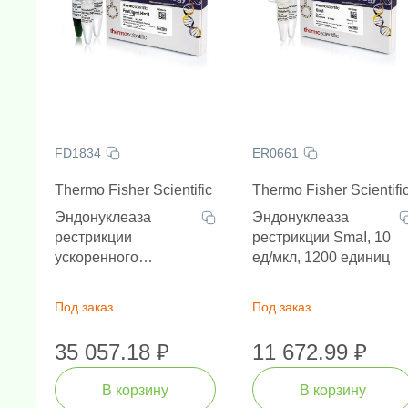
FD1834
ER0661
Thermo Fisher Scientific
Thermo Fisher Scientifi
Эндонуклеаза
Эндонуклеаза
рестрикции
рестрикции SmaI, 10
ускоренного
ед/мкл, 1200 единиц
гидролиза FastDigest
Hin1II, 100 реакций
Под заказ
Под заказ
35 057.18 ₽
11 672.99 ₽
В корзину
В корзину