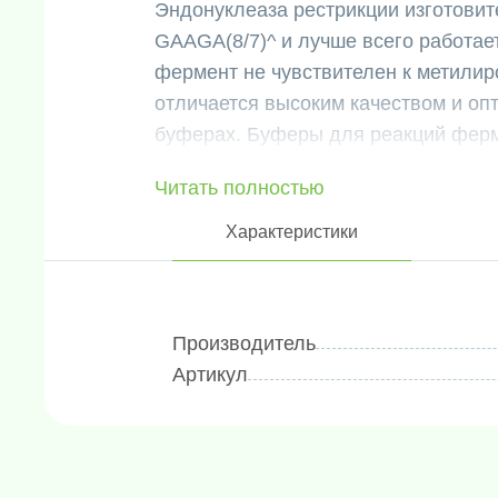
Эндонуклеаза рестрикции изготовите
GAAGA(8/7)^ и лучше всего работае
фермент не чувствителен к метили
отличается высоким качеством и о
буферах. Буферы для реакций ферме
предварительно смешанный BSA, о
Читать полностью
связывающий примеси, которые мог
применения фермента MboIl включа
Характеристики
картографирование сайтов рестрикци
полиморфизм длин рестрикционных 
полиморфизмов (SNP).
Производитель
Место узнавания для MbolI: 5'гА
Артикул
Исходный раствор эндонуклеазы 
эндонуклеазу рестрикции MbolI, 1
Транспортируется на сухом льду и х
Фасовка:
300 единиц