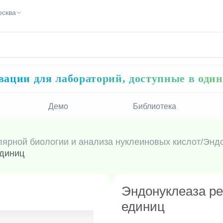
осква
ации для лабораторий, доступные в оди
Демо
Библиотека
лярной биологии и анализа нуклеиновых кислот
/
Эндо
единиц
Эндонуклеаза рес
единиц