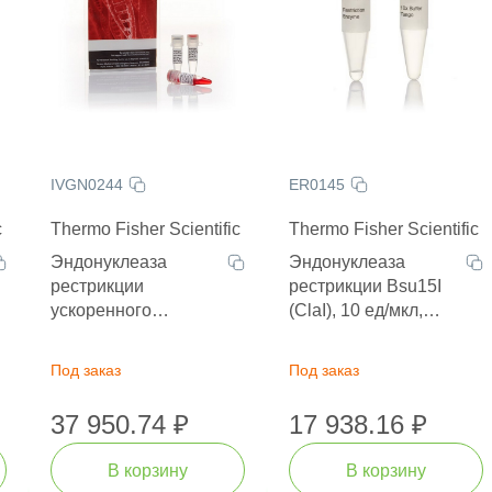
IVGN0244
ER0145
c
Thermo Fisher Scientific
Thermo Fisher Scientific
Эндонуклеаза
Эндонуклеаза
рестрикции
рестрикции Bsu15I
ускоренного
(ClaI), 10 ед/мкл,
гидролиза Anza 24
1000 единиц
MssI, 400 единиц
Под заказ
Под заказ
37 950.74 ₽
17 938.16 ₽
В корзину
В корзину