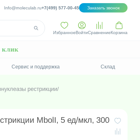
Info@moleculab.ru
+7(499) 577-00-45
Заказать звонок
Избранное
Войти
Сравнение
Корзина
н клик
Сервис и поддержка
Склад
нуклеазы рестрикции
/
трикции MbolI, 5 ед/мкл, 300