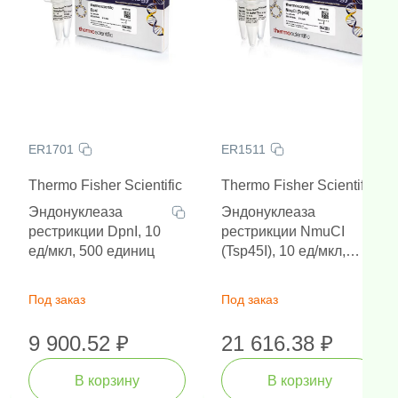
ER1701
ER1511
Thermo Fisher Scientific
Thermo Fisher Scientific
Эндонуклеаза
Эндонуклеаза
рестрикции DpnI, 10
рестрикции NmuCI
ед/мкл, 500 единиц
(Tsp45I), 10 ед/мкл,
200 единиц
Под заказ
Под заказ
9 900.52 ₽
21 616.38 ₽
В корзину
В корзину