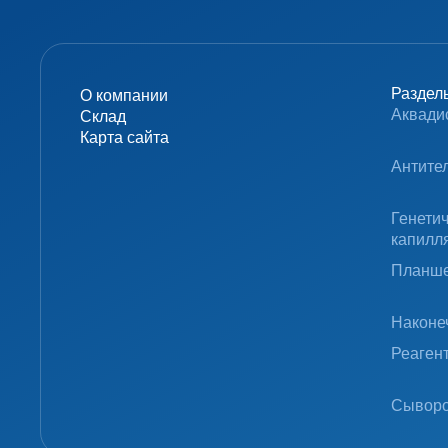
Раздел
О компании
Аквади
Склад
Карта сайта
Антите
Генети
капилл
Планше
Наконе
Реаген
Сыворо