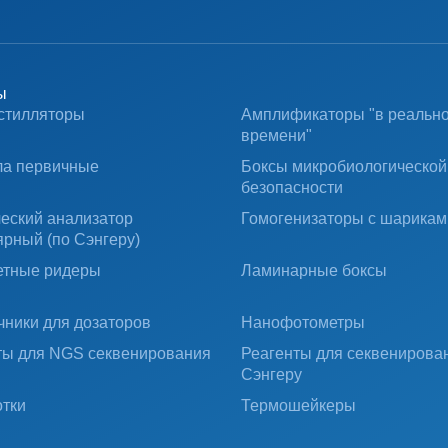
ы
стилляторы
Амплификаторы "в реальн
времени"
ла первичные
Боксы микробиологической
безопасности
ческий анализатор
Гомогенизаторы с шарикам
ярный (по Сэнгеру)
тные ридеры
Ламинарные боксы
чники для дозаторов
Нанофотометры
ты для NGS секвенирования
Реагенты для секвенирова
Сэнгеру
тки
Термошейкеры