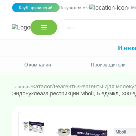
Клуб привилегий
Покупателям
г. М
Иннов
О компании
Производители
Главная
Каталог
/
Реагенты
/
Реагенты для молеку
Эндонуклеаза рестрикции MbolI, 5 ед/мкл, 300 