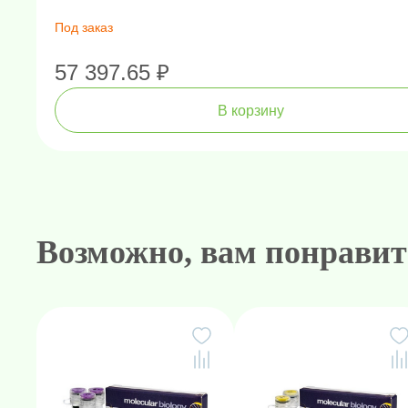
Под заказ
57 397.65 ₽
В корзину
Амплификаторы "в реальном 
Генетически
Н
Возможно, вам понравит