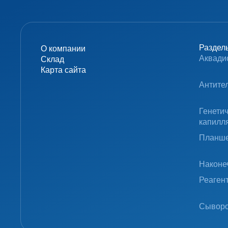
Раздел
О компании
Аквади
Склад
Карта сайта
Антите
Генети
капилл
Планше
Наконе
Реаген
Сыворо