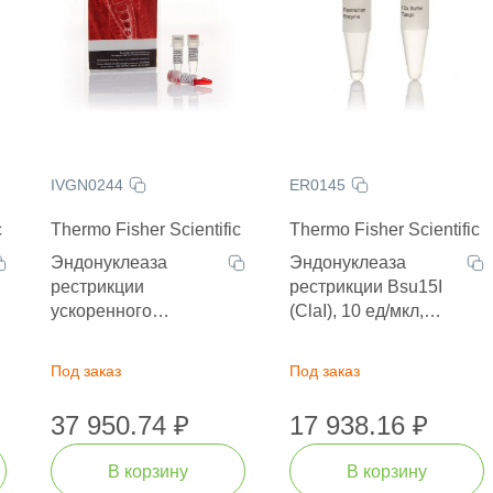
IVGN0244
ER0145
c
Thermo Fisher Scientific
Thermo Fisher Scientific
Эндонуклеаза
Эндонуклеаза
рестрикции
рестрикции Bsu15I
ускоренного
(ClaI), 10 ед/мкл,
гидролиза Anza 24
1000 единиц
MssI, 400 единиц
Под заказ
Под заказ
37 950.74 ₽
17 938.16 ₽
В корзину
В корзину