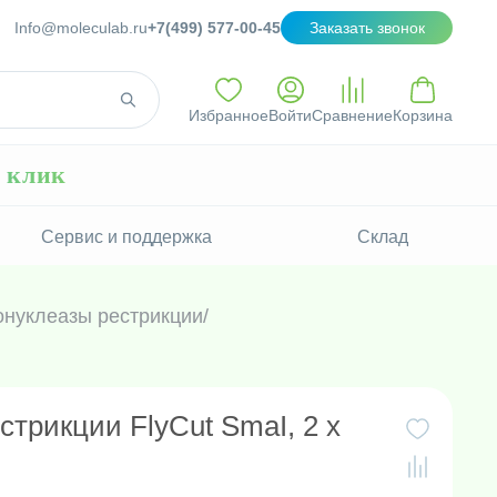
Info@moleculab.ru
+7(499) 577-00-45
Заказать звонок
Избранное
Войти
Сравнение
Корзина
н клик
Сервис и поддержка
Склад
нуклеазы рестрикции
/
стрикции FlyCut SmaI, 2 х