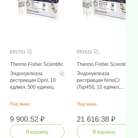
ER1701
ER1511
Thermo Fisher Scientific
Thermo Fisher Scientific
Эндонуклеаза
Эндонуклеаза
рестрикции DpnI, 10
рестрикции NmuCI
ед/мкл, 500 единиц
(Tsp45I), 10 ед/мкл,
200 единиц
Под заказ
Под заказ
9 900.52 ₽
21 616.38 ₽
В корзину
В корзину