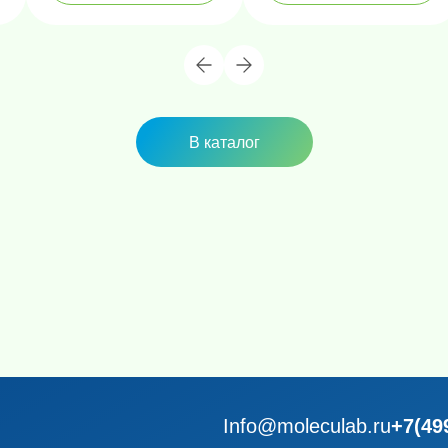
В каталог
Info@moleculab.ru
+7(49