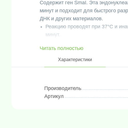
Содержит ген SmaI. Эта эндонуклеаз
минут и подходит для быстрого раз
ДНК и других материалов.
Реакцию проводят при 37°C и ина
минут.
Этот фермент не чувствителен к
Читать полностью
млекопитающих.
Место узнавания для FlyCut SmaI: 
Характеристики
Исходный раствор FlyCut SmaI им
FlyCut SmaI, 10х буфер FlyCut и 
Транспортируется на сухом льду и х
Производитель
Срок годности составляет 2 года.
Артикул
Фасовка:
2 х 1000 единиц