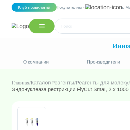
Клуб привилегий
Покупателям
г. М
Иннов
О компании
Производители
Главная
Каталог
/
Реагенты
/
Реагенты для молеку
Эндонуклеаза рестрикции FlyCut SmaI, 2 х 1000