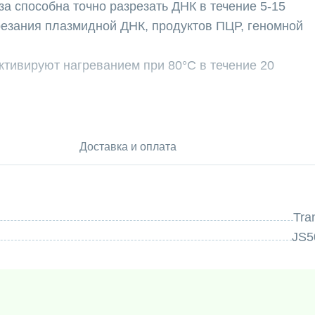
а способна точно разрезать ДНК в течение 5-15
резания плазмидной ДНК, продуктов ПЦР, геномной
ктивируют нагреванием при 80°C в течение 20
 метилированию CpG, dam, dcm или
5’...CCC↓GGG...3’ и 3’...GGG↑CCC...5’
Доставка и оплата
еет следующий состав: эндонуклеазу рестрикции
10х буфер для загрузки ДНК
ранится при температуре -20C.
Tra
JS5