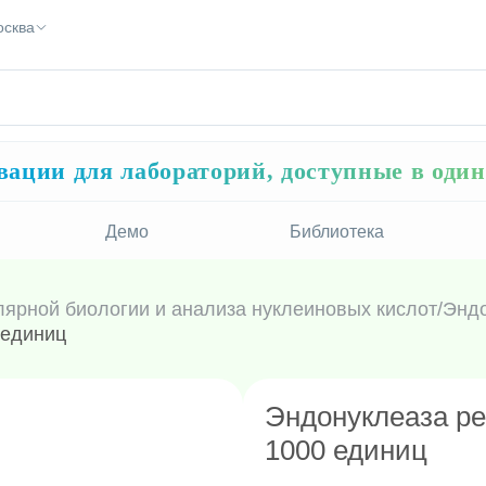
осква
ации для лабораторий, доступные в оди
Демо
Библиотека
лярной биологии и анализа нуклеиновых кислот
/
Эндо
 единиц
Эндонуклеаза ре
1000 единиц