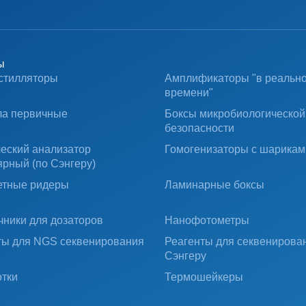
ы
стилляторы
Амплификаторы "в реальн
времени"
ла первичные
Боксы микробиологической
безопасности
ческий анализатор
Гомогенизаторы с шарикам
ярный (по Сэнгеру)
тные ридеры
Ламинарные боксы
чники для дозаторов
Нанофотометры
ты для NGS секвенирования
Реагенты для секвенирова
Сэнгеру
тки
Термошейкеры