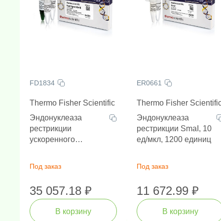
FD1834
ER0661
Thermo Fisher Scientific
Thermo Fisher Scientifi
Эндонуклеаза
Эндонуклеаза
рестрикции
рестрикции SmaI, 10
ускоренного
ед/мкл, 1200 единиц
гидролиза FastDigest
Hin1II, 100 реакций
Под заказ
Под заказ
35 057.18 ₽
11 672.99 ₽
В корзину
В корзину