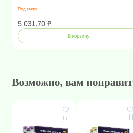
Под заказ
5 031.70 ₽
В корзину
Амплификаторы "в реальном 
Генетически
Н
Возможно, вам понравит