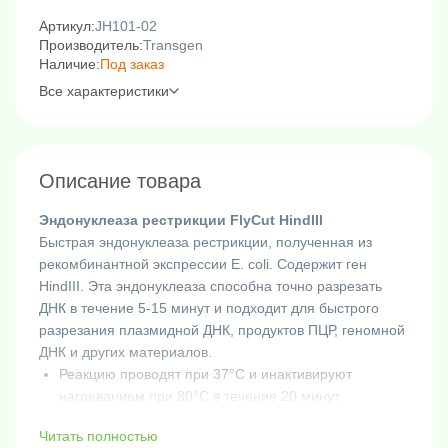
Артикул:
JH101-02
Производитель:
Transgen
Наличие:
Под заказ
Все характеристики
Описание товара
Эндонуклеаза рестрикции FlyCut HindIII
Быстрая эндонуклеаза рестрикции, полученная из
рекомбинантной экспрессии E. coli. Содержит ген
HindIII. Эта эндонуклеаза способна точно разрезать
ДНК в течение 5-15 минут и подходит для быстрого
разрезания плазмидной ДНК, продуктов ПЦР, геномной
ДНК и других материалов.
Реакцию проводят при 37°C и инактивируют
нагреванием при 80°C в течение 20 минут.
Этот фермент не чувствителен к метилированию
Читать полностью
CpG, dam, dcm или млекопитающих.