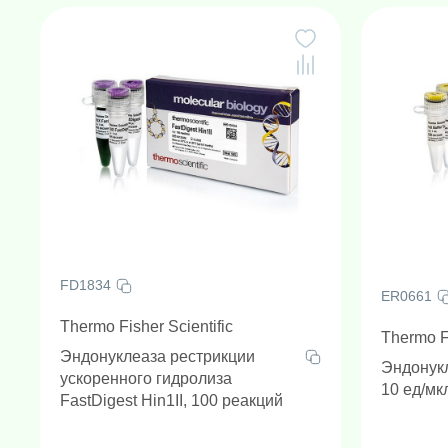
FD1834
ER0661
Thermo Fisher Scientific
Thermo Fi
Эндонуклеаза рестрикции
Эндонукл
ускоренного гидролиза
10 ед/мк
FastDigest Hin1II, 100 реакций