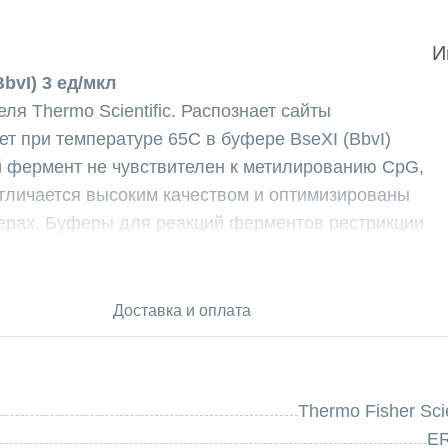
И
bvI) 3 ед/мкл
ля Thermo Scientific. Распознает сайты
ет при температуре 65C в буфере BseXI (BbvI)
ый фермент не чувствителен к метилированию CpG,
тличается высоким качеством и оптимизированы
ерах. Буферы для реакций ферментов рестрикции
арительно смешанный BSA, обеспечивающий
щий примеси, которые могут присутствовать в
ния фермента BseXI (BbvI) включают
Доставка и оплата
графирование сайтов рестрикции,
г, полиморфизм длин рестрикционных фрагментов
 полиморфизмов (SNP).
Thermo Fisher Scie
): 5'GCAGCN8↓3' и 3'CGTCGN12↑5'
E
естрикции BseXI (BbvI) имеет следующий состав: