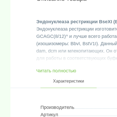
Эндонуклеаза рестрикции BseXI (B
Эндонуклеаза рестрикции изготовите
GCAGC(8/12)^ и лучше всего работа
(изошизомеры: BbvI, BstV1I). Данн
dam, dcm или млекопитающих. Он о
для работы в соответствующих буф
Thermo Scientific включают предв
Читать полностью
стабильность ферментов и связываю
препаратах ДНК. Основные примене
Характеристики
молекулярное клонирование, карто
генотипирование, саузерн-блоттин
(RFLP) и анализ однонуклеотидных
Производитель
Место узнавания для BseXI (BbvI
Артикул
Исходный раствор эндонуклеазы р