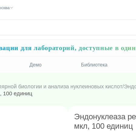
осква
ации для лабораторий, доступные в оди
Демо
Библиотека
лярной биологии и анализа нуклеиновых кислот
/
Эндо
, 100 единиц
Эндонуклеаза рес
мкл, 100 единиц