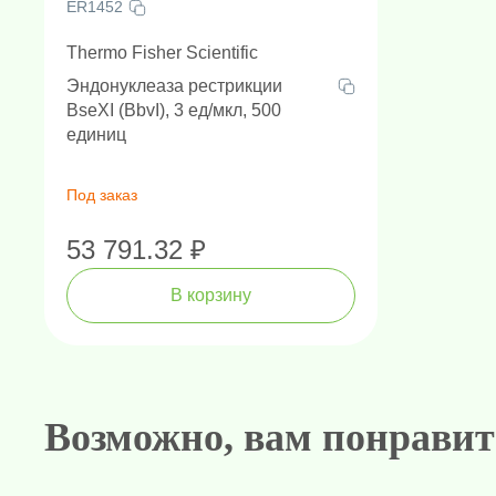
ER1452
Thermo Fisher Scientific
Эндонуклеаза рестрикции
BseXI (BbvI), 3 ед/мкл, 500
единиц
Под заказ
53 791.32 ₽
В корзину
Амплификаторы "в реальном 
Генетически
Н
Возможно, вам понравит