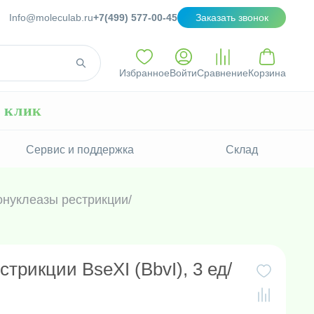
Info@moleculab.ru
+7(499) 577-00-45
Заказать звонок
Избранное
Войти
Сравнение
Корзина
н клик
Сервис и поддержка
Склад
нуклеазы рестрикции
/
трикции BseXI (BbvI), 3 ед/