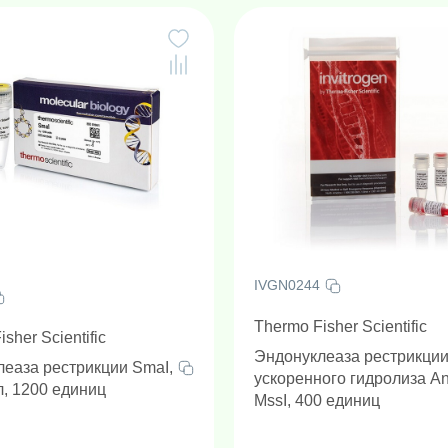
IVGN0244
Thermo Fisher Scientific
sher Scientific
Эндонуклеаза рестрикци
еаза рестрикции SmaI,
ускоренного гидролиза A
л, 1200 единиц
MssI, 400 единиц