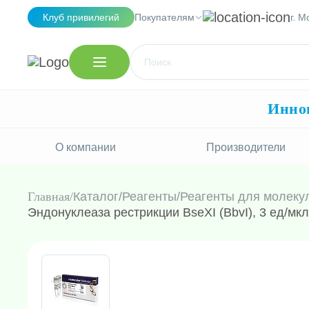
Клуб привилегий
Покупателям
г. М
Иннов
О компании
Производители
Главная
Каталог
/
Реагенты
/
Реагенты для молеку
Эндонуклеаза рестрикции BseXI (BbvI), 3 ед/мкл