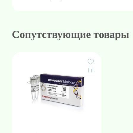
эндонуклеазу рестрикции BseXI (B
Транспортируется на сухом льду и х
Фасовка:
100 единиц
Сопутствующие товары