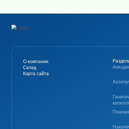
Раздел
О компании
Аквади
Склад
Карта сайта
Антите
Генети
капилл
Планше
Наконе