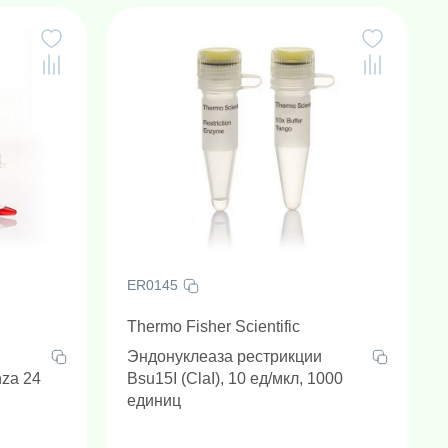
ER0145
Thermo Fisher Scientific
и
Эндонуклеаза рестрикции
nza 24
Bsu15I (ClaI), 10 ед/мкл, 1000
единиц