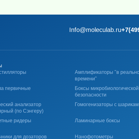
Info@moleculab.ru
+7(49
ы
стилляторы
Амплификаторы "в реальн
времени"
ла первичные
Боксы микробиологической
безопасности
ческий анализатор
Гомогенизаторы с шарикам
ярный (по Сэнгеру)
тные ридеры
Ламинарные боксы
чники для дозаторов
Нанофотометры