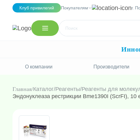
Клуб привилегий
Покупателям
г. 
Иннов
О компании
Производители
Главная
Каталог
/
Реагенты
/
Реагенты для молеку
Эндонуклеаза рестрикции Bme1390I (ScrFI), 10 