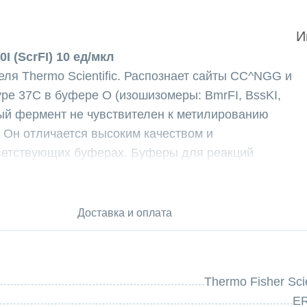
И
 (ScrFI) 10 ед/мкл
ля Thermo Scientific. Распознает сайты CC^NGG и
уре 37C в буфере O (изошизомеры: BmrFI, BssKI,
нный фермент не чувствителен к метилированию
 Он отличается высоким качеством и
ветствующих буферах. Буферы для реакций
tific включают предварительно смешанный BSA,
ентов и связывающий примеси, которые могут
Основные применения фермента Bme1390I (ScrFI)
Доставка и оплата
ие, картографирование сайтов рестрикции,
г, полиморфизм длин рестрикционных фрагментов
 полиморфизмов (SNP).
Thermo Fisher Scie
crFI): 5'CC↓NGG3' и 3'GGN↑CC5'
E
рестрикции Bme1390I (ScrFI) имеет следующий