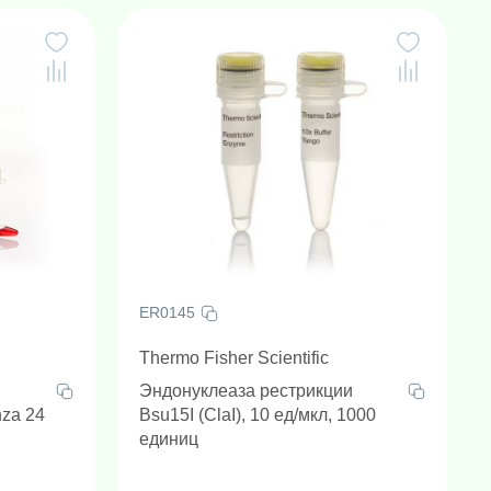
ER0145
Thermo Fisher Scientific
и
Эндонуклеаза рестрикции
nza 24
Bsu15I (ClaI), 10 ед/мкл, 1000
единиц