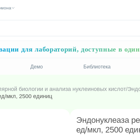
Помона
ации для лабораторий, доступные в оди
Демо
Библиотека
лярной биологии и анализа нуклеиновых кислот
/
Эндо
ед/мкл, 2500 единиц
Эндонуклеаза ре
ед/мкл, 2500 ед