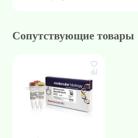
состав: эндонуклеазу рестрикции 
Транспортируется на сухом льду и х
Фасовка:
2500 единиц
Сопутствующие товары