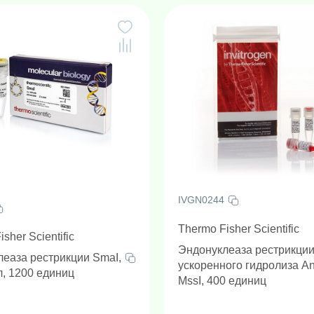
IVGN0244
Thermo Fisher Scientific
sher Scientific
Эндонуклеаза рестрикци
еаза рестрикции SmaI,
ускоренного гидролиза A
л, 1200 единиц
MssI, 400 единиц