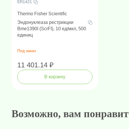
ER1421
Thermo Fisher Scientific
Эндонуклеаза рестрикции
Bme1390I (ScrFI), 10 ед/мкл, 500
единиц
Под заказ
11 401.14 ₽
В корзину
Амплификаторы "в реальном 
Генетически
Н
Возможно, вам понравит