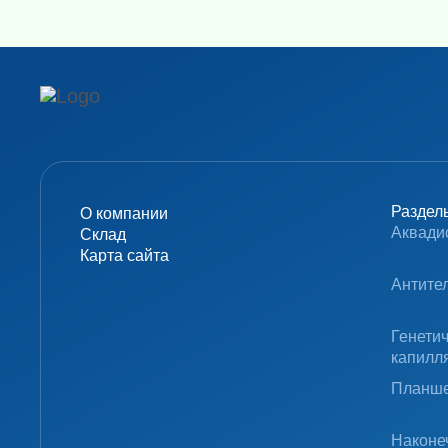
Раздел
О компании
Аквади
Склад
Карта сайта
Антите
Генети
капилл
Планше
Наконе