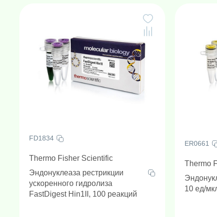
FD1834
ER0661
Thermo Fisher Scientific
Thermo Fi
Эндонуклеаза рестрикции
Эндонукл
ускоренного гидролиза
10 ед/мк
FastDigest Hin1II, 100 реакций