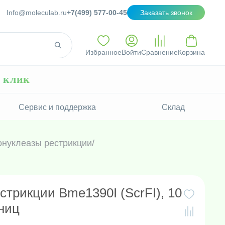
Info@moleculab.ru
+7(499) 577-00-45
Заказать звонок
Избранное
Войти
Сравнение
Корзина
н клик
Сервис и поддержка
Склад
нуклеазы рестрикции
/
стрикции Bme1390I (ScrFI), 10
иниц