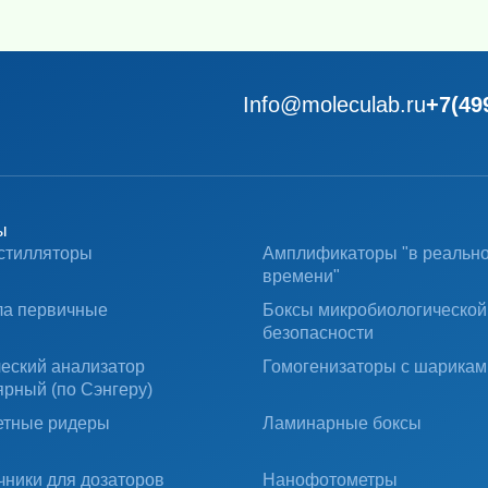
Info@moleculab.ru
+7(49
ы
стилляторы
Амплификаторы "в реальн
времени"
ла первичные
Боксы микробиологической
безопасности
ческий анализатор
Гомогенизаторы с шарикам
ярный (по Сэнгеру)
тные ридеры
Ламинарные боксы
чники для дозаторов
Нанофотометры