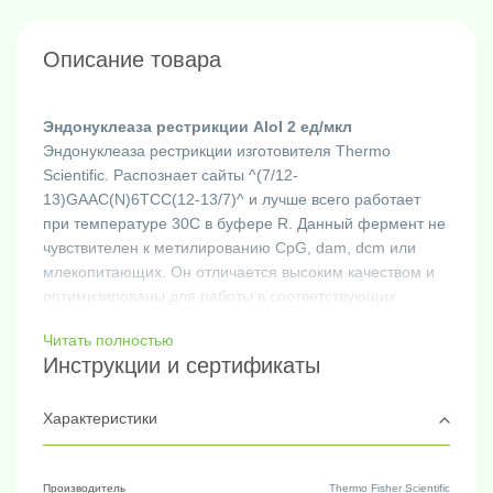
Описание товара
Эндонуклеаза рестрикции AloI 2 ед/мкл
Эндонуклеаза рестрикции изготовителя Thermo
Scientific. Распознает сайты ^(7/12-
13)GAAC(N)6TCC(12-13/7)^ и лучше всего работает
при температуре 30C в буфере R. Данный фермент не
чувствителен к метилированию CpG, dam, dcm или
млекопитающих. Он отличается высоким качеством и
оптимизированы для работы в соответствующих
буферах. Буферы для реакций ферментов рестрикции
Читать полностью
Thermo Scientific включают предварительно
Инструкции и сертификаты
смешанный BSA, обеспечивающий стабильность
ферментов и связывающий примеси, которые могут
присутствовать в препаратах ДНК. Основные
Характеристики
применения фермента AloI включают молекулярное
клонирование, картографирование сайтов рестрикции,
генотипирование, саузерн-блоттинг, полиморфизм
Производитель
Thermo Fisher Scientific