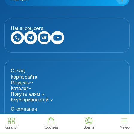
Наши соц.сети:
Склад
Карта сайта
Разделы
Каталог
Покупателям
Клуб привилегий
О компании
Каталог
Корзина
Войти
Меню
© 2024 «MolecuLab». Все права защищены.