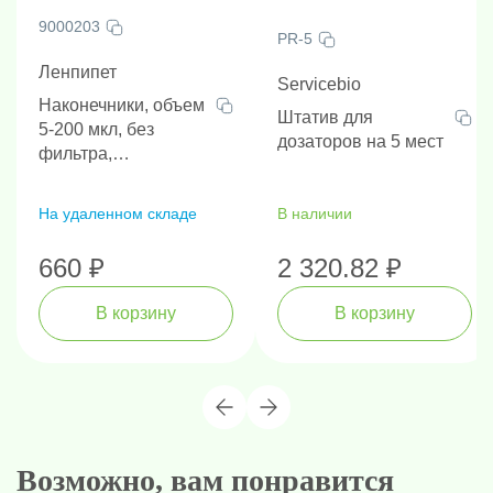
9000203
PR-5
Ленпипет
Servicebio
Наконечники, объем
Штатив для
5-200 мкл, без
дозаторов на 5 мест
фильтра,
нестерильные,
универсальные,
На удаленном складе
В наличии
наличие РУ, 1000 шт/
упак
660 ₽
2 320.82 ₽
В корзину
В корзину
Возможно, вам понравится