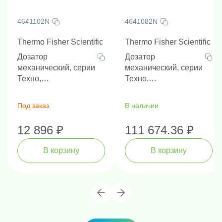
4641102N
4641082N
Thermo Fisher Scientific
Thermo Fisher Scientific
Дозатор
Дозатор
механический, серии
механический, серии
Техно,
Техно,
одноканальный,
одноканальный,
переменный объем,
переменный объем,
Под заказ
В наличии
100-1000 мкл,
20-200 мкл,
автоклавируемый
автоклавируемый
12 896 ₽
111 674.36 ₽
наконечник, наличие
наконечник, наличие
РУ
РУ
В корзину
В корзину