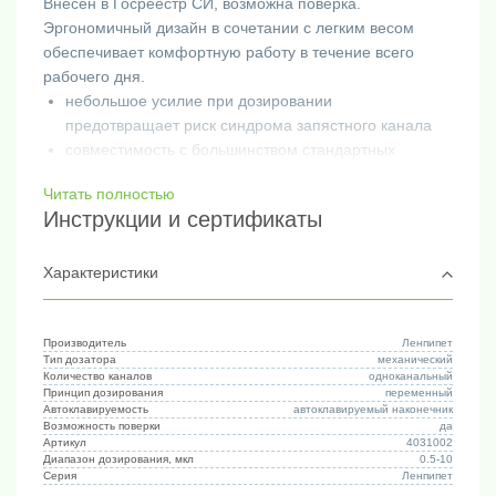
Внесен в Госреестр СИ, возможна поверка.
Эргономичный дизайн в сочетании с легким весом
обеспечивает комфортную работу в течение всего
рабочего дня.
небольшое усилие при дозировании
предотвращает риск синдрома запястного канала
совместимость с большинством стандартных
наконечников
Читать полностью
автоклавируемая нижняя часть дозатора
Инструкции и сертификаты
химически стойкий материал рукоятки,устойчивый
к УФ-излучению
4-х разрядный дисплей
Характеристики
гарантия 12 месяцев
Производитель
Ленпипет
Тип дозатора
механический
Количество каналов
одноканальный
Принцип дозирования
переменный
Автоклавируемость
автоклавируемый наконечник
Возможность поверки
да
Артикул
4031002
Диапазон дозирования, мкл
0.5-10
Серия
Ленпипет