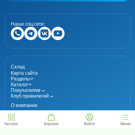
Наши соц.сети:
Склад
Карта сайта
Разделы
Каталог
Покупателям
Клуб привилегий
О компании
Каталог
Корзина
Войти
Меню
© 2024 «MolecuLab». Все права защищены.
Информация не является публичной офертой