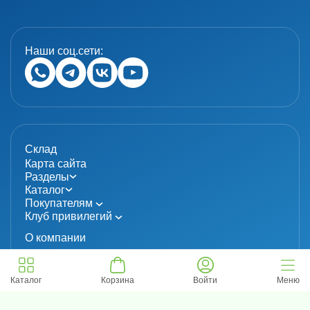
Наши соц.сети:
Склад
Карта сайта
Разделы
Каталог
Покупателям
Клуб привилегий
О компании
Каталог
Корзина
Войти
Меню
© 2024 «MolecuLab». Все права защищены.
Информация не является публичной офертой