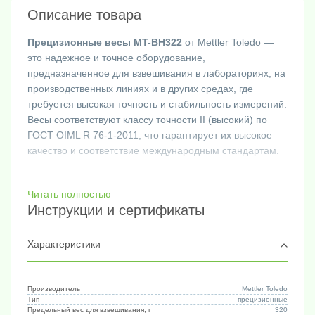
Описание товара
Прецизионные весы MT-BH322
от Mettler Toledo —
это надежное и точное оборудование,
предназначенное для взвешивания в лабораториях, на
производственных линиях и в других средах, где
требуется высокая точность и стабильность измерений.
Весы соответствуют классу точности II (высокий) по
ГОСТ OIML R 76-1-2011, что гарантирует их высокое
качество и соответствие международным стандартам.
Ключевые технические характеристики:
Читать полностью
Инструкции и сертификаты
- Дискретность: 0.01 г
- Номинальная масса (НПВ): 320 г
- Класс точности: II (высокий)
Характеристики
- Дисплей: графический ЖК-дисплей с подсветкой
- Часы реального времени
- 8 рабочих языков: английский, немецкий,
Производитель
Mettler Toledo
Тип
прецизионные
французский, испанский, португальский, русский,
Предельный вес для взвешивания, г
320