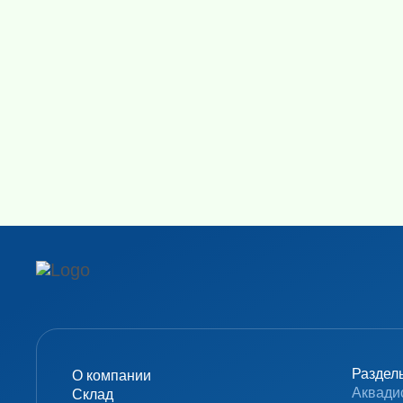
Преимущества:
- Высокая точность и стабильность —
обеспечивают надёжные и воспроиз
- Устойчивость к вибрациям и вне
фильтру и конструкции.
- Простота использования — интуи
нескольких языков, включая русский
- Безопасность и защита — функция
регулируемые ножки.
- Интеграция с ПК и принтером — 
весы к компьютеру или принтеру дл
- Универсальность — подходит для ш
формулирования и аналитических и
Раздел
О компании
Применение:
Аквади
Склад