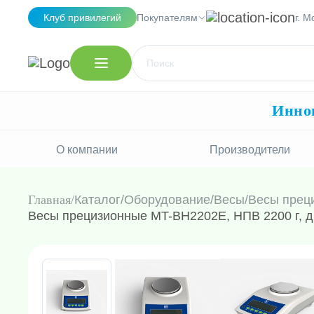
Клуб привилегий
Покупателям
г. М
Иннов
О компании
Производители
Главная
Каталог
/
Оборудование
/
Весы
/
Весы прец
Весы прецизионные MT-BH2202E, НПВ 2200 г, диск