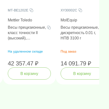
MT-BE1202E
XY30002C
Mettler Toledo
MolEquip
Весы прецизионные,
Весы прецизионные,
класс точности II
дискретность 0.01 г,
(высокий),
НПВ 3100 г
дискретность 0.01 г,
НПВ 1200 г
На удаленном складе
Под заказ
42 357.47 ₽
14 091.79 ₽
В корзину
В корзину