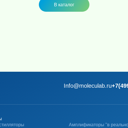
В каталог
 дискретность 0.01 г и класс точности II
водимые результаты.
шним помехам — благодаря усовершенствованному
тивный графический дисплей, поддержка
.
 парольной защиты, петля защиты от кражи,
интерфейсы RS232 и USB позволяют подключать
Info@moleculab.ru
+7(49
я хранения и печати данных.
ирокого спектра задач: от контроля качества до
сследований.
ы
стилляторы
Амплификаторы "в реальн