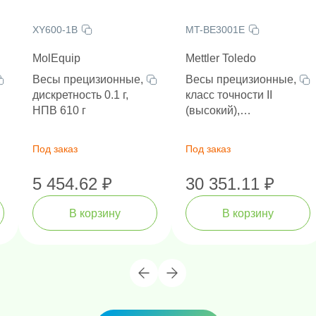
XY600-1B
MT-BE3001E
MolEquip
Mettler Toledo
Весы прецизионные,
Весы прецизионные,
дискретность 0.1 г,
класс точности II
вание
НПВ 610 г
(высокий),
дискретность 0.1 г,
НПВ 3000 г
Под заказ
Под заказ
5 454.62 ₽
30 351.11 ₽
В корзину
В корзину
l.S/H/T, ozt, gn, mom, tola, пользовательские (для
 г, мг, карат)