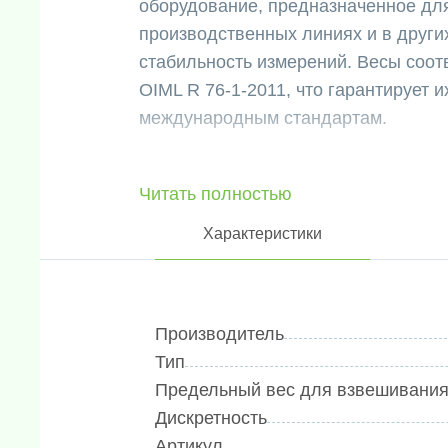
оборудование, предназначенное для
производственных линиях и в других
стабильность измерений. Весы соотв
OIML R 76-1-2011, что гарантирует и
международным стандартам.
Ключевые технические характеристи
Читать полностью
- Дискретность: 0.01 г
Характеристики
- Номинальная масса (НПВ): 2200 г
- Класс точности: II (высокий)
- Дисплей: графический ЖК-дисплей
Производитель
- Часы реального времени
Тип
- 8 рабочих языков: английский, нем
Предельный вес для взвешивания,
русский, китайский
Дискретность
- Функция GLP — возможность ввода 
Артикул