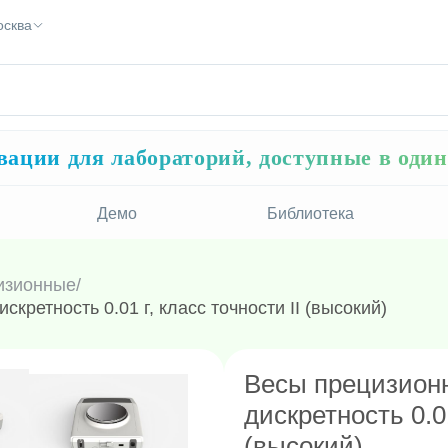
осква
ации для лабораторий, доступные в оди
Демо
Библиотека
изионные
/
ретность 0.01 г, класс точности II (высокий)
Весы прецизион
дискретность 0.01
(высокий)