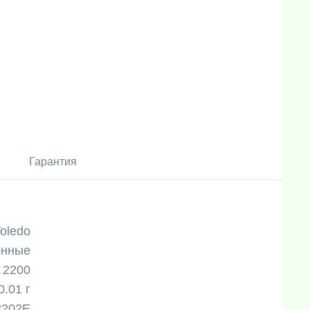
Гарантия
Toledo
онные
2200
0.01 г
2202E