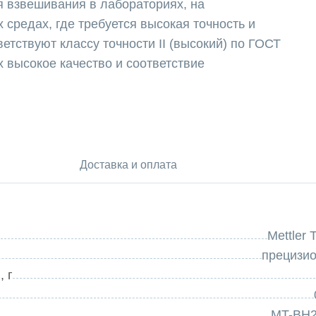
 взвешивания в лабораториях, на
 средах, где требуется высокая точность и
етствуют классу точности II (высокий) по ГОСТ
х высокое качество и соответствие
ки:
Доставка и оплата
 с подсветкой
Mettler 
прецизи
ецкий, французский, испанский, португальский,
 г
данных проекта (дата, идентификатор и т. д.)
MT-BH