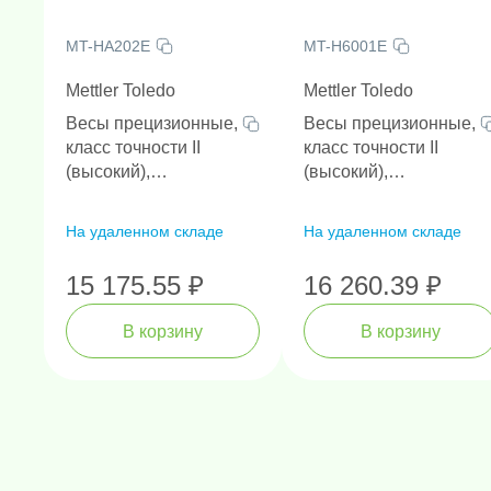
- Процентное взвешивание
MT-HA202E
MT-H6001E
- Подсчет штук
Mettler Toledo
Mettler Toledo
- Контрольное взвешивание
Весы прецизионные,
Весы прецизионные,
- Взвешивание под весами
класс точности II
класс точности II
- Динамическое (животных) взвеши
(высокий),
(высокий),
- Определение плотности
дискретность 0.01 г,
дискретность 0.1 г,
НПВ 200 г
- Статистический режим
НПВ 6000 г
На удаленном складе
На удаленном складе
- Формулирование
15 175.55 ₽
16 260.39 ₽
- Протоколирование GLP
В корзину
В корзину
Единицы измерения:
- мг, г, кг, унция, фунт, карат, dwt, t
весов с режимом LFT доступны только