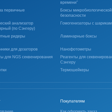
времени"
ально подходят для использования в:
ла первичные
Боксы микробиологической
безопасности
ики
ческий анализатор
Гомогенизаторы с шарикам
ярный (по Сэнгеру)
тные ридеры
Ламинарные боксы
чники для дозаторов
Нанофотометры
ты для NGS секвенирования
Реагенты для секвенирова
Сэнгеру
тки
Термошейкеры
Х110
г
Покупателям
ование
Как оформить заказ