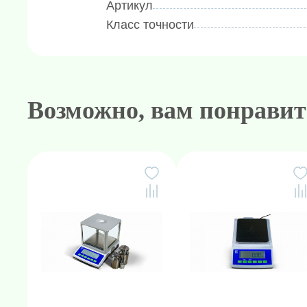
Артикул
Класс точности
Возможно, вам понравит
Амплификаторы "в реальном 
Генетически
Н