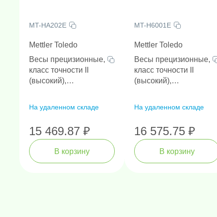
MT-HA202E
MT-H6001E
Mettler Toledo
Mettler Toledo
Весы прецизионные,
Весы прецизионные,
класс точности II
класс точности II
(высокий),
(высокий),
дискретность 0.01 г,
дискретность 0.1 г,
НПВ 200 г
НПВ 6000 г
На удаленном складе
На удаленном складе
15 469.87 ₽
16 575.75 ₽
В корзину
В корзину