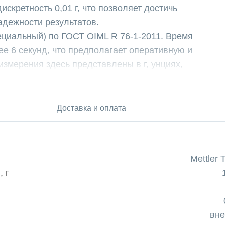
дискретность 0,01 г, что позволяет достичь
адежности результатов.
пециальный) по ГОСТ OIML R 76-1-2011. Время
ее 6 секунд, что предполагает оперативную и
измерения здесь представлены в г, унциях,
м подсвечиваемым ЖК-экраном, что гарантирует
 в условиях недостаточного освещения.
Доставка и оплата
ером 195 х 175 мм и корпус из АБС-пластика,
адёжность. Режимы: взвешивание, контрольное, %,
вание (в том числе животных). Дополнительно
Mettler 
, ионизатор, принтер
 г
вн