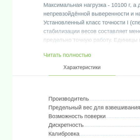
Максимальная нагрузка - 10100 г, а 
непревзойдённой выверенности и н
Установленный класс точности I (с
стабилизации весов составляет мен
предельно точную работу. Единицы 
каратах, тройских унциях, гранах.
Читать полностью
Данная модель оборудована крупны
хорошую видимость показаний даже
Характеристики
Данные весы имеют платформу, разм
обеспечивающий долговечность и н
суммирование, динамическое взвеши
Производитель
доступно: RS232 кабель, USB кабель
Предельный вес для взвешивания,
Возможность поверки
Дискретность
Калибровка