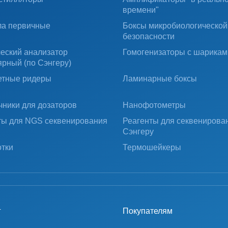
времени"
ла первичные
Боксы микробиологической
безопасности
ческий анализатор
Гомогенизаторы с шарикам
ярный (по Сэнгеру)
тные ридеры
Ламинарные боксы
чники для дозаторов
Нанофотометры
ты для NGS секвенирования
Реагенты для секвенирова
Сэнгеру
тки
Термошейкеры
г
Покупателям