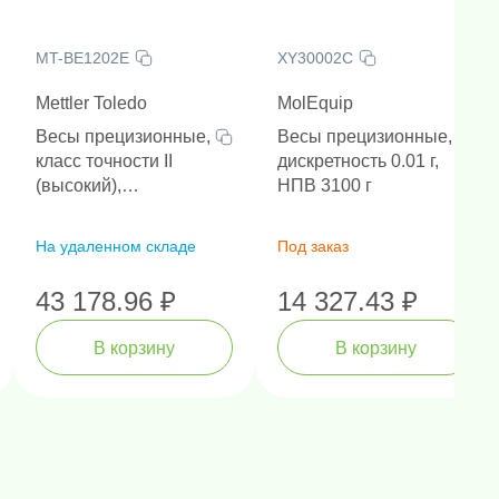
MT-BE1202E
XY30002C
Mettler Toledo
MolEquip
Весы прецизионные,
Весы прецизионные,
класс точности II
дискретность 0.01 г,
(высокий),
НПВ 3100 г
дискретность 0.01 г,
НПВ 1200 г
На удаленном складе
Под заказ
43 178.96 ₽
14 327.43 ₽
В корзину
В корзину