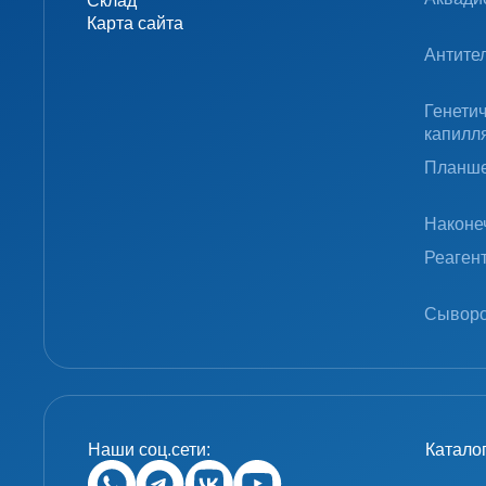
Склад
Карта сайта
Антите
Генети
капилл
Планше
Наконе
Реаген
Сыворо
Наши соц.сети:
Катало