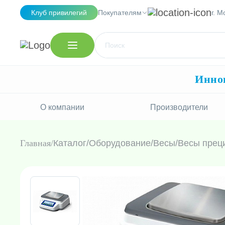
Клуб привилегий
Покупателям
г. М
Иннов
О компании
Производители
Главная
Каталог
/
Оборудование
/
Весы
/
Весы прец