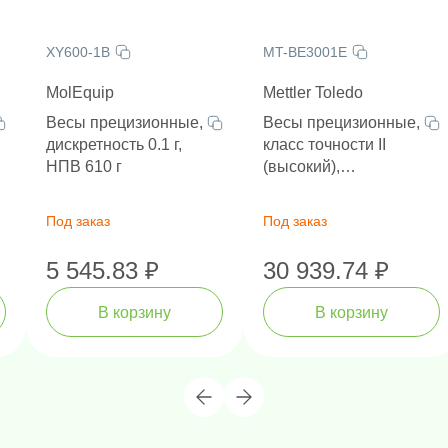
XY600-1B
MT-BE3001E
MolEquip
Mettler Toledo
Весы прецизионные,
Весы прецизионные,
дискретность 0.1 г,
класс точности II
НПВ 610 г
(высокий),
дискретность 0.1 г,
НПВ 3000 г
Под заказ
Под заказ
5 545.83 ₽
30 939.74 ₽
В корзину
В корзину