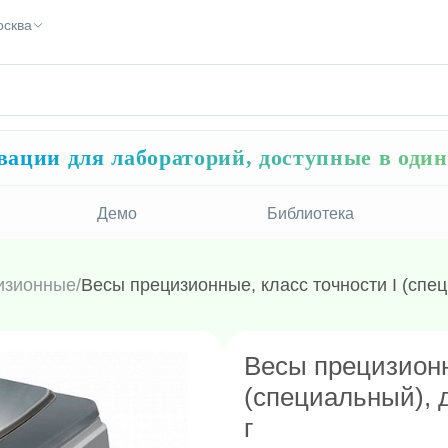
осква
ации для лабораторий, доступные в оди
Демо
Библиотека
изионные
/
Весы прецизионные, класс точности I (спец
Весы прецизионн
(специальный), д
г