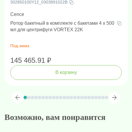
компрессорный агрегат; экологически чистый
302850100Y12_0303891022B
хладагент (R600)
Cence
Источник питания
- 220 В переменного тока ± 22 В,
50 Гц
Ротор бакетный в комплекте с бакетами 4 х 500
Потребляемая мощность
- 5 кВт
мл для центрифуги VORTEX 22K
Уровень шума
- ≤65 дБ(А)
Размеры (ШxГxВ)
- 700x935x940 мм
Под заказ
Размеры упаковки (ШxГxВ)
- 920x1040x1200 мм
Масса
- 342 кг
145 465.91 ₽
Срок гарантии:
12 месяцев.
В корзину
Возможно, вам понравится