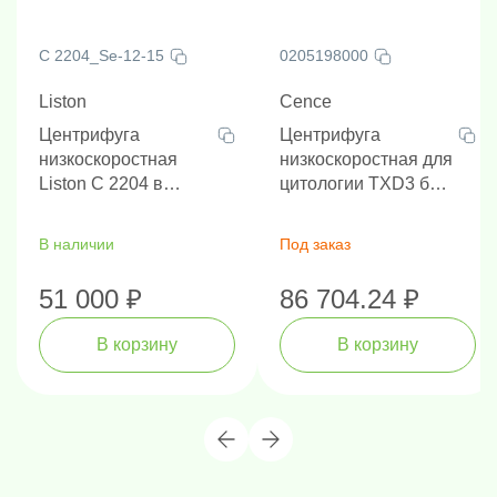
Центрифуга СМ-6МТ в комплекте с ротором 6М.06
-
это идеальное решение для вашей лаборатории,
обеспечивающее надежность, точность и удобство в
C 2204_Sе-12-15
0205198000
эксплуатации.
Liston
Cence
Центрифуга
Центрифуга
низкоскоростная
низкоскоростная для
Liston C 2204 в
цитологии TXD3 без
комплекте с ротором
ротора
12 х 15 мл и
В наличии
Под заказ
адаптерами
51 000 ₽
86 704.24 ₽
В корзину
В корзину