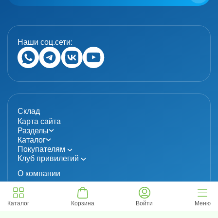
Наши соц.сети:
Склад
Карта сайта
Разделы
Каталог
Покупателям
Клуб привилегий
О компании
Каталог
Корзина
Войти
Меню
© 2024 «MolecuLab». Все права защищены.
Информация не является публичной офертой