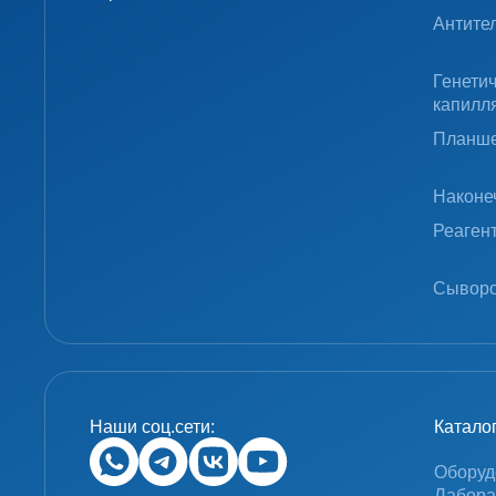
Антите
Генети
капилл
Планше
Наконе
Реаген
Сыворо
Наши соц.сети:
Катало
Оборуд
Лабора