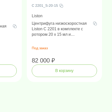
C 2201_S-20-15
Liston
Центрифуга низкоскоростная
тная
Liston C 2201 в комплекте с
ротором 20 х 15 мл и
адаптерами
Под заказ
82 000 ₽
В корзину