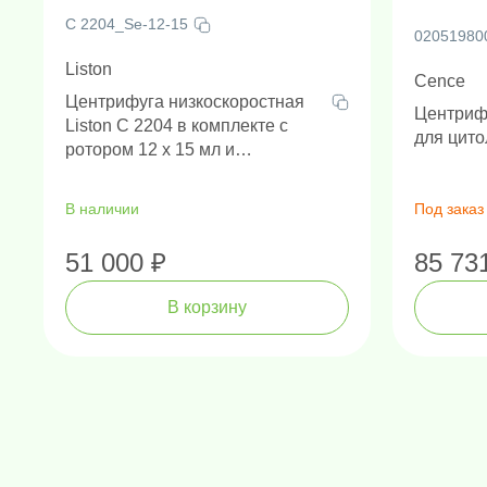
применения.
C 2204_Sе-12-15
02051980
Liston
Cence
Центрифуга низкоскоростная
Центриф
Liston C 2204 в комплекте с
для цито
ротором 12 х 15 мл и
адаптерами
В наличии
Под заказ
51 000 ₽
85 73
В корзину