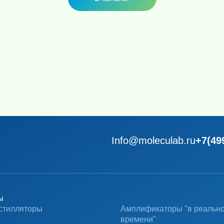
Info@moleculab.ru
+7(49
ы
стилляторы
Амплификаторы "в реальн
времени"