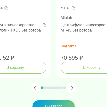
00
MT-45
Miulab
уга низкоскоростная
Центрифуга низкоскорос
логии TXD3 без ротора
MT-45 без ротора
Под заказ
1.52 ₽
70 595 ₽
В корзину
В корзину
В каталог