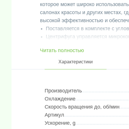
которое может широко использовать
салонах красоты и других местах, г
высокой эффективностью и обеспеч
Поставляется в комплекте с угло
Центрифуга управляется микрок
постоянного тока, что обеспечива
Читать полностью
получать точные результаты без 
Параметры центрифуги могут быт
Характеристики
требуя остановки машины. Это обе
контроле процесса.
Если время обратного отсчета со
Производитель
отображаться в секундах. Это по
Охлаждение
работы и получать результаты в 
Скорость вращения до, об/мин
Центрифуга оснащена системой с
Артикул
обнаруживает превышение скорост
Ускорение, g
время работы. Она также обнару