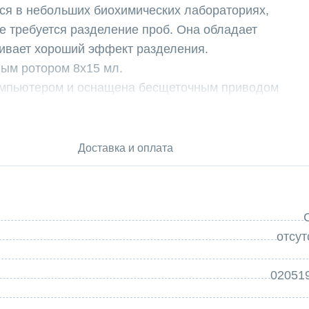
ся в небольших биохимических лабораториях,
де требуется разделение проб. Она обладает
ивает хороший эффект разделения.
вым ротором 8х15 мл.
омпьютером и оснащена бесщеточным приводом
ет плавную и тихую работу. Это позволяет
лишнего шума и вибраций.
ь изменены в любой момент во время работы, не
Доставка и оплата
спечивает гибкость и удобство в настройке и
ставляет менее одной минуты, оно будет
зволяет оператору точно контролировать время
отсут
нужные сроки.
амодиагностики неисправностей, которая
02051
и, потерю скорости и другие неисправности во
живает защиту дверной крышки для повышения