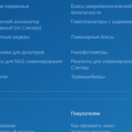
ла первичные
Боксы микробиологической
безопасности
ческий анализатор
Гомогенизаторы с шарикам
ярный (по Сэнгеру)
тные ридеры
Ламинарные боксы
чники для дозаторов
Нанофотометры
ты для NGS секвенирования
Реагенты для секвенирова
Сэнгеру
тки
Термошейкеры
г
Покупателям
ование
Как оформить заказ
торный пластик
Условия доставки