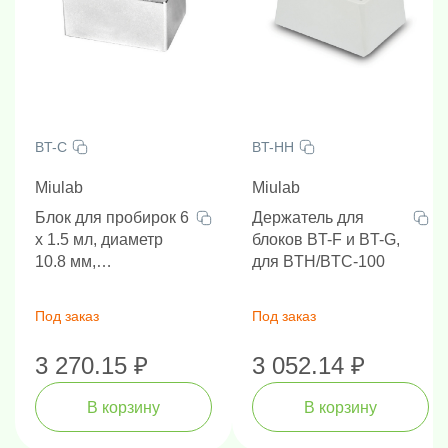
BT-C
BT-HH
Miulab
Miulab
Блок для пробирок 6
Держатель для
х 1.5 мл, диаметр
блоков BT-F и BT-G,
10.8 мм,
для BTH/BTC-100
вместимость 8
блоков в 1 прибор,
Под заказ
Под заказ
для BTH-100
3 270.15 ₽
3 052.14 ₽
В корзину
В корзину