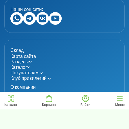
Наши соц.сети:
Склад
Карта сайта
Разделы
Каталог
Покупателям
Клуб привилегий
О компании
Каталог
Корзина
Войти
Меню
© 2024 «MolecuLab». Все права защищены.
Информация не является публичной офертой
Политика конфиденциальности