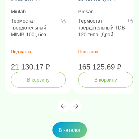
Miulab
Biosan
Термостат
Термостат
твердотельный
твердотельный TDB-
MINIB-100I, без
120 типа "Драй-
охлаждения, от
блок", без охлаж., 25-
RT+5°C до +100°C, с
120°C, с крышкой,
Под заказ
Под заказ
крышкой
наличие РУ
21 130.17 ₽
165 125.69 ₽
В корзину
В корзину
В каталог