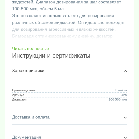
жидкостей. Диапазон дозирования за шаг составляет
100-500 мкл, объем 5 мл.
Это позволяет использовать его для дозирования
различных объемов жидкостей. Он идеально подходит
для дозирования агрессивных и вязких жидкостей.
Благодаря оптимизированному дизайну, дозатор
обеспечивает плавное и точное дозирование даже
Читать полностью
самых маленьких объемов.
Инструкции и сертификаты
Для наконечников объемом 25 мл и 50 мл требуется
использование адаптера. Дозатор выполнен из тонкого,
легкого и прочного материала. Он оснащен прочным
Характеристики
рычагом для остановки наконечника, что обеспечивает
точность и контроль при дозировании.
Это делает его универсальным инструментом для
Производитель
Fcombio
Артикул
DP5
различных областей применения, включая
Диапазон
100-500 мкл
лабораторные исследования, медицину, фармацевтику
и другие области, где требуется точное и надежное
Доставка и оплата
дозирование жидкостей.
Документация