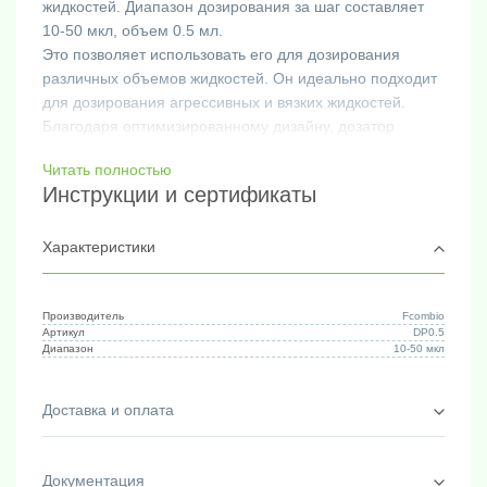
жидкостей. Диапазон дозирования за шаг составляет
10-50 мкл, объем 0.5 мл.
Это позволяет использовать его для дозирования
различных объемов жидкостей. Он идеально подходит
для дозирования агрессивных и вязких жидкостей.
Благодаря оптимизированному дизайну, дозатор
обеспечивает плавное и точное дозирование даже
Читать полностью
самых маленьких объемов.
Инструкции и сертификаты
Для наконечников объемом 25 мл и 50 мл требуется
использование адаптера. Дозатор выполнен из тонкого,
легкого и прочного материала. Он оснащен прочным
Характеристики
рычагом для остановки наконечника, что обеспечивает
точность и контроль при дозировании.
Это делает его универсальным инструментом для
Производитель
Fcombio
Артикул
DP0.5
различных областей применения, включая
Диапазон
10-50 мкл
лабораторные исследования, медицину, фармацевтику
и другие области, где требуется точное и надежное
Доставка и оплата
дозирование жидкостей.
Документация