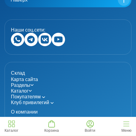
Наши соц.сети:
Склад
Карта сайта
Разделы
Каталог
Покупателям
Клуб привилегий
О компании
Каталог
Корзина
Войти
Меню
© 2024 «MolecuLab». Все права защищены.