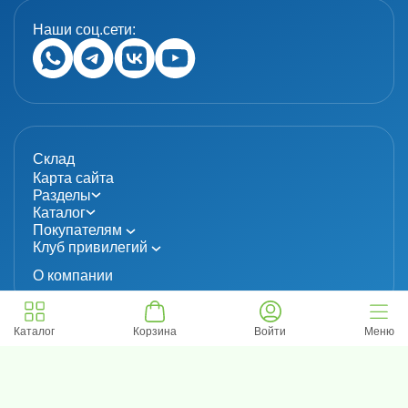
Наши соц.сети:
Склад
Карта сайта
Разделы
Каталог
Покупателям
Клуб привилегий
О компании
Каталог
Корзина
Войти
Меню
© 2024 «MolecuLab». Все права защищены.
Информация не является публичной офертой
Политика конфиденциальности