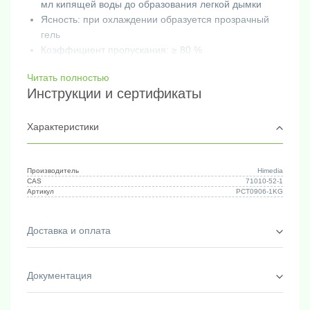
мл кипящей воды до образования легкой дымки
Ясность: при охлаждении образуется прозрачный
гель
Коэффициент пропускания: ≥ 80 %
Потери при сушке: <= 15.0%
Читать полностью
Прочность на гелеобразование: 400 - 700 г/см2
Инструкции и сертификаты
Размер частиц (36 меш): ≥ 95%
Тест на культивирование растительных тканей -
проходит
Характеристики
Фасовка:
1 кг
Производитель
Himedia
CAS
71010-52-1
Артикул
PCT0906-1KG
Доставка и оплата
Документация