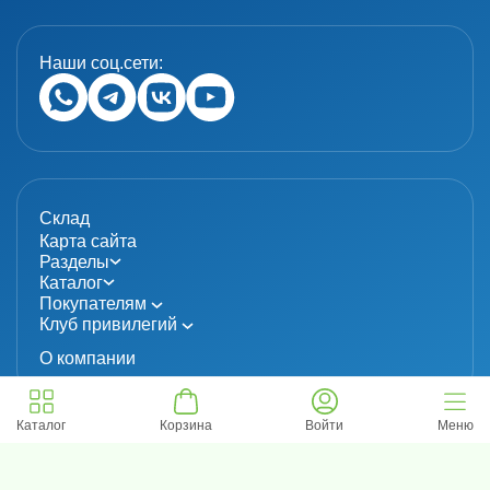
Наши соц.сети:
Склад
Карта сайта
Разделы
Каталог
Покупателям
Клуб привилегий
О компании
Каталог
Корзина
Войти
Меню
© 2024 «MolecuLab». Все права защищены.
Информация не является публичной офертой
Политика конфиденциальности