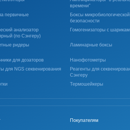
времени"
ла первичные
Боксы микробиологической
безопасности
ческий анализатор
Гомогенизаторы с шарикам
ярный (по Сэнгеру)
тные ридеры
Ламинарные боксы
чники для дозаторов
Нанофотометры
ты для NGS секвенирования
Реагенты для секвенирова
Сэнгеру
тки
Термошейкеры
г
Покупателям