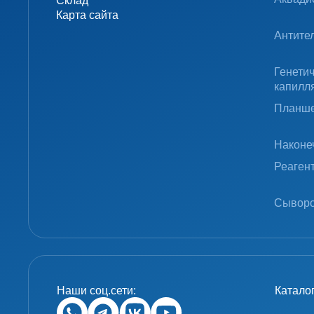
Склад
Карта сайта
Антите
Генети
капилл
Планше
Наконе
Реаген
Сыворо
Наши соц.сети:
Катало