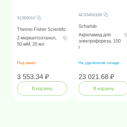
AC33450100
31350010
Scharlab
Thermo Fisher Scientific
Акриламид для
2-меркаптоэтанол,
электрофореза, 100
50 мМ, 20 мл
г
Под заказ
На удаленном складе
3 553.34 ₽
23 021.68 ₽
В корзину
В корзину