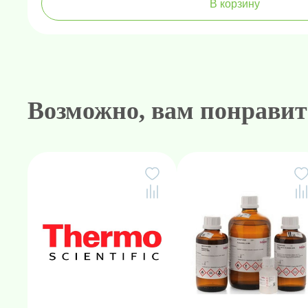
В корзину
Возможно, вам понравит
Амплификаторы "в реальном 
Генетически
Н