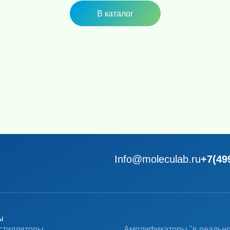
В каталог
Info@moleculab.ru
+7(49
ы
стилляторы
Амплификаторы "в реальн