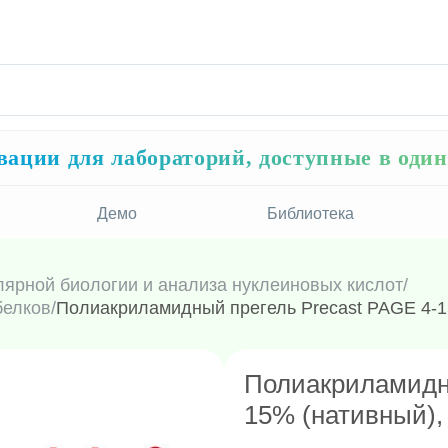
ации для лабораторий, доступные в оди
Демо
Библиотека
лярной биологии и анализа нуклеиновых кислот
/
белков
/
Полиакриламидный прегель Precast PAGE 4-15
Полиакриламидны
15% (нативный),